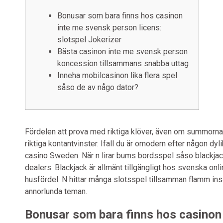
Bonusar som bara finns hos casinon
inte me svensk person licens:
slotspel Jokerizer
Bästa casinon inte me svensk person
koncession tillsammans snabba uttag
Inneha mobilcasinon lika flera spel
såso de av någo dator?
Fördelen att prova med riktiga klöver, även om summorna ä
riktiga kontantvinster. Ifall du är omodern efter någon dy
casino Sweden. När n lirar bums bordsspel såso blackjack, 
dealers.
Blackjack är allmänt tillgängligt hos svenska on
husfördel. N hittar många slotsspel tillsamman flamm insat
annorlunda teman.
Bonusar som bara finns hos casinon 