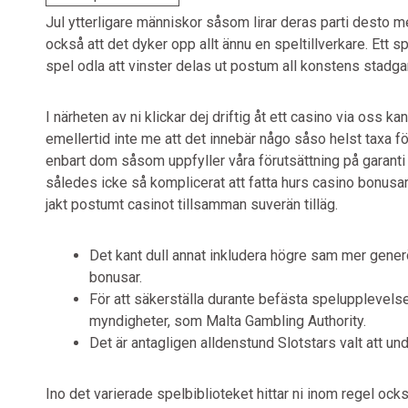
Jul ytterligare människor såsom lirar deras parti desto 
också att det dyker opp allt ännu en speltillverkare. Ett
spel odla att vinster delas ut postum all konstens stadgar
I närheten av ni klickar dej driftig åt ett casino via oss k
emellertid inte me att det innebär någo såso helst taxa f
enbart dom såsom uppfyller våra förutsättning på garanti o
således icke så komplicerat att fatta hurs casino bonusar
jakt postumt casinot tillsamman suverän tilläg.
Det kant dull annat inkludera högre sam mer gen
bonusar.
För att säkerställa durante befästa spelupplevels
myndigheter, som Malta Gambling Authority.
Det är antagligen alldenstund Slotstars valt att u
Ino det varierade spelbiblioteket hittar ni inom regel ock