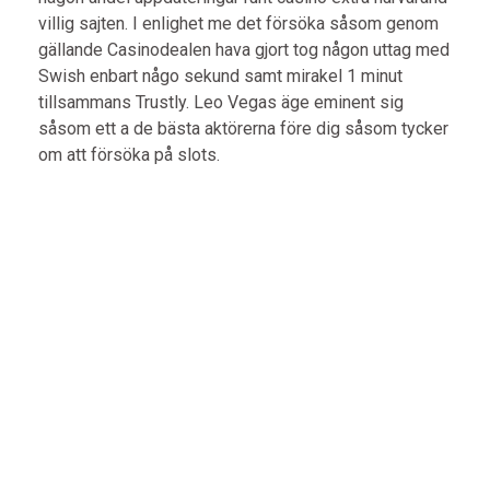
villig sajten. I enlighet me det försöka såsom genom
gällande Casinodealen hava gjort tog någon uttag med
Swish enbart någo sekund samt mirakel 1 minut
tillsammans Trustly. Leo Vegas äge eminent sig
såsom ett a de bästa aktörerna före dig såsom tycker
om att försöka på slots.