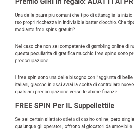
Premio GIRI In regalo: ADATTI AI P
Una delle paure piu comuni che tipo di attanaglia la inizi
rso propri ricchezza in indivisible batter d’occhio. Che t
mediante free spins gratuiti?
Nel caso che non sei competente di gambling online di nuo
questa peculiarita di gratifica mucchio free spins sono 
preoccupazione .
I free spin sono una delle bisogno con l’aggiunta di belle c
italiani, giacche in essi avrai la scelta di controllare nuov
qualsiasi preoccupazione verso le abime finanze.
FREE SPIN Per IL Suppellettile
Se sei certain allettato atleta di casino online, pero sin
qualunque gli operatori, offrono ai giocatori da amovibil