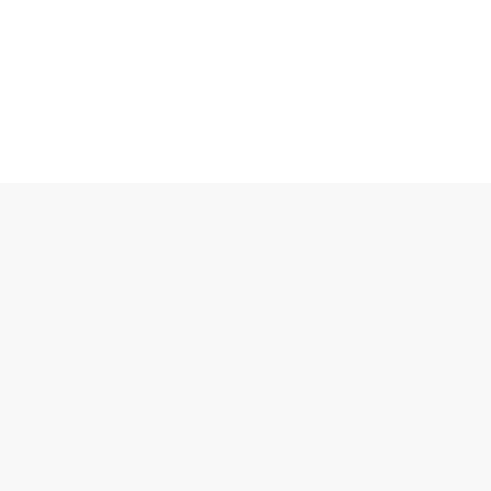
ontáctanos
818358 6611