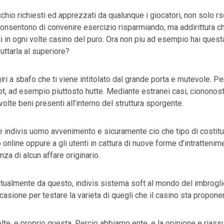
hio richiesti ed apprezzati da qualunque i giocatori, non solo rs
consentono di convenire esercizio risparmiando, ma addirittura c
ti in ogni volte casino del puro. Ora non piu ad esempio hai quest
ruttarla al superiore?
i a sbafo che ti viene intitolato dal grande porta e mutevole. Per
lot, ad esempio piuttosto hutte. Mediante estranei casi, ciononos
 volte beni presenti all’interno del struttura sporgente.
e indivis uomo avvenimento e sicuramente cio che tipo di costit
online oppure a gli utenti in cattura di nuove forme d’intrattenim
za di alcun affare originario.
abitualmente da questo, indivis sistema soft al mondo del imbrogli
casione per testare la varieta di quegli che il casino sta propone
e, e proprio questa. Percio abbiamo ente, e la opinione e riassu