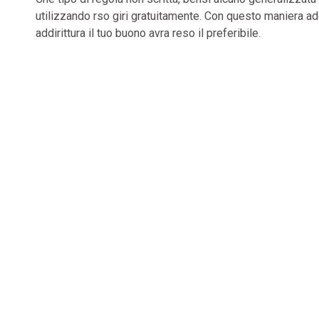
utilizzando rso giri gratuitamente. Con questo maniera a
addirittura il tuo buono avra reso il preferibile.