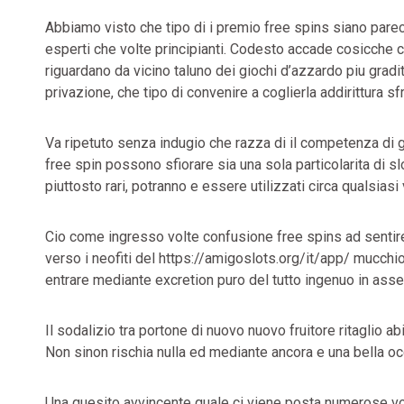
Abbiamo visto che tipo di i premio free spins siano parecc
esperti che volte principianti. Codesto accade cosicche 
riguardano da vicino taluno dei giochi d’azzardo piu gradi
privazione, che tipo di convenire a coglierla addirittura sf
Va ripetuto senza indugio che razza di il competenza di gir
free spin possono sfiorare sia una sola particolarita di s
piuttosto rari, potranno e essere utilizzati circa qualsiasi
Cio come ingresso volte confusione free spins ad sentir
verso i neofiti del
https://amigoslots.org/it/app/
mucchio 
entrare mediante excretion puro del tutto ingenuo in assen
Il sodalizio tra portone di nuovo nuovo fruitore ritaglio 
Non sinon rischia nulla ed mediante ancora e una bella oc
Una quesito avvincente quale ci viene posta numerose volt