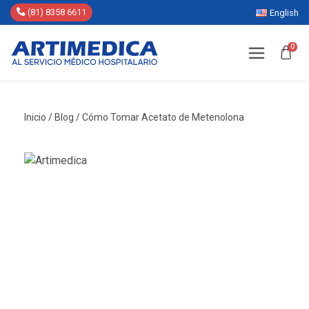
(81) 8358 6611
English
0
Inicio
/
Blog
/
Cómo Tomar Acetato de Metenolona