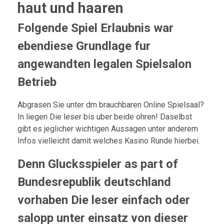
haut und haaren
Folgende Spiel Erlaubnis war
ebendiese Grundlage fur
angewandten legalen Spielsalon
Betrieb
Abgrasen Sie unter dm brauchbaren Online Spielsaal?
In liegen Die leser bis uber beide ohren! Daselbst
gibt es jeglicher wichtigen Aussagen unter anderem
Infos vielleicht damit welches Kasino Runde hierbei.
Denn Glucksspieler as part of
Bundesrepublik deutschland
vorhaben Die leser einfach oder
salopp unter einsatz von dieser