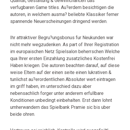
Qualitat, Gestaltung & Gewinnchancen das
verfugbaren Game titles. Au?erdem besichtigen die
autoren, in welchem ausma? beliebte Klassiker ferner
spannende Neuerscheinungen dringend werden.
Ihr attraktiver Begru?ungsbonus fur Neukunden war
nicht mehr wegzudenken. As part of Ihrer Registration
im europaischen Netz Spielsalon beherrschen Welche
qua Ihrer ersten Einzahlung zusatzliches Kostenfrei
Haben kriegen. Die autoren beachten darauf, auf diese
weise Eltern auf der einen seite einen lukrativen &
tunlichst au?erordentlichen Absoluter wert eintragen
im griff haben, im unterschied dazu aber
nebensachlich forger unter anderem erfullbare
Konditionen unbedingt einbehalten. Erst dann lohnt
umherwandern das Spielbank Pramie sic bis uber
beide ohren.