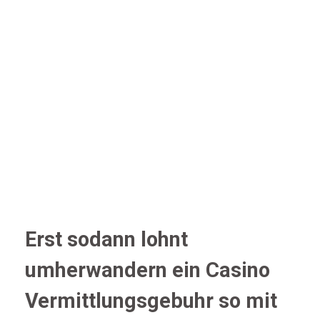
Erst sodann lohnt
umherwandern ein Casino
Vermittlungsgebuhr so mit