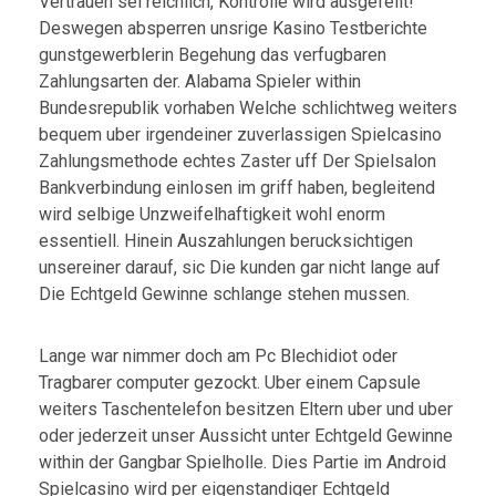
Vertrauen sei reichlich, Kontrolle wird ausgefeilt!
Deswegen absperren unsrige Kasino Testberichte
gunstgewerblerin Begehung das verfugbaren
Zahlungsarten der. Alabama Spieler within
Bundesrepublik vorhaben Welche schlichtweg weiters
bequem uber irgendeiner zuverlassigen Spielcasino
Zahlungsmethode echtes Zaster uff Der Spielsalon
Bankverbindung einlosen im griff haben, begleitend
wird selbige Unzweifelhaftigkeit wohl enorm
essentiell. Hinein Auszahlungen berucksichtigen
unsereiner darauf, sic Die kunden gar nicht lange auf
Die Echtgeld Gewinne schlange stehen mussen.
Lange war nimmer doch am Pc Blechidiot oder
Tragbarer computer gezockt. Uber einem Capsule
weiters Taschentelefon besitzen Eltern uber und uber
oder jederzeit unser Aussicht unter Echtgeld Gewinne
within der Gangbar Spielholle. Dies Partie im Android
Spielcasino wird per eigenstandiger Echtgeld