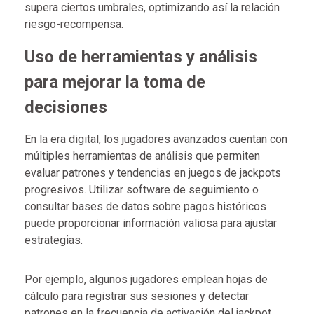
supera ciertos umbrales, optimizando así la relación
riesgo-recompensa.
Uso de herramientas y análisis
para mejorar la toma de
decisiones
En la era digital, los jugadores avanzados cuentan con
múltiples herramientas de análisis que permiten
evaluar patrones y tendencias en juegos de jackpots
progresivos. Utilizar software de seguimiento o
consultar bases de datos sobre pagos históricos
puede proporcionar información valiosa para ajustar
estrategias.
Por ejemplo, algunos jugadores emplean hojas de
cálculo para registrar sus sesiones y detectar
patrones en la frecuencia de activación del jackpot.