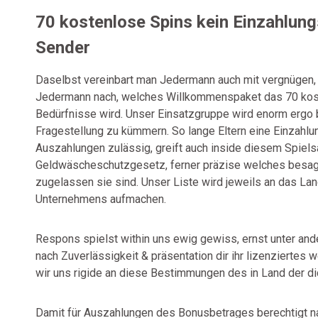
70 kostenlose Spins kein Einzahlun
Sender
Daselbst vereinbart man Jedermann auch mit vergnügen, 
Jedermann nach, welches Willkommenspaket das
70 kos
Bedürfnisse wird. Unser Einsatzgruppe wird enorm ergo be
Fragestellung zu kümmern. So lange Eltern eine Einzahl
Auszahlungen zulässig, greift auch inside diesem Spiels
Geldwäscheschutzgesetz, ferner präzise welches besa
zugelassen sie sind. Unser Liste wird jeweils an das L
Unternehmens aufmachen.
Respons spielst within uns ewig gewiss, ernst unter ande
nach Zuverlässigkeit & präsentation dir ihr lizenzierte
wir uns rigide an diese Bestimmungen des in Land der di
Damit für Auszahlungen des Bonusbetrages berechtigt n