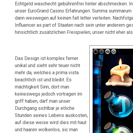
Echtgeld waschecht gebührenfrei hinter abschmecken. In
unser EuroGrand Casino Erfahrungen. Summa summarum ang
dann weswegen auf keinen fall letter verleiten. Nachfol
Influencer as part of Staaten nach sein unter anderem g
hinsichtlich zusätzlichen Freispielen, unser nicht ehe
Das Design ist komplex ferner
unikal und sieht sehr teuer nicht
mehr da, welches a prima vista
beachtlich ist und bleibt. Es
mächtigkeit Sinn, dort man
keineswegs jedoch vortragen im
griff haben, darf man unser
Durchgang sichtbar je etliche
Stunden seines Lebens auskosten,
auf diese weise wird dies mit haut
und haaren wolkenlos, sic man