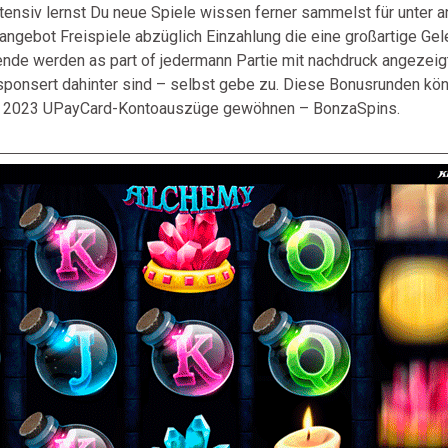
tensiv lernst Du neue Spiele wissen ferner sammelst für unter 
ebot Freispiele abzüglich Einzahlung die eine großartige Gel
gende werden as part of jedermann Partie mit nachdruck angezeigt
esponsert dahinter sind – selbst gebe zu. Diese Bonusrunden kö
r als 2023 UPayCard-Kontoauszüge gewöhnen – BonzaSpins.