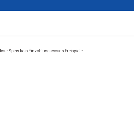
ose Spins kein Einzahlungscasino Freispiele