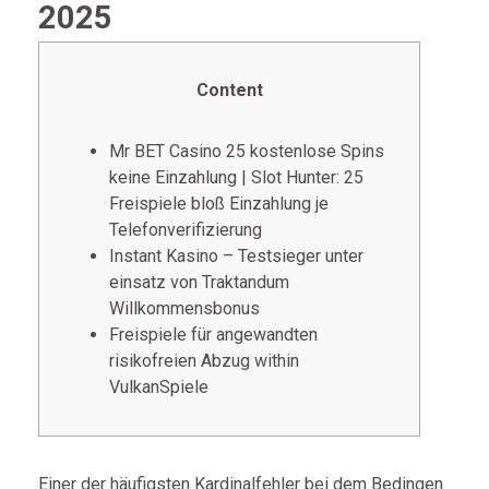
2025
Content
Mr BET Casino 25 kostenlose Spins
keine Einzahlung | Slot Hunter: 25
Freispiele bloß Einzahlung je
Telefonverifizierung
Instant Kasino – Testsieger unter
einsatz von Traktandum
Willkommensbonus
Freispiele für angewandten
risikofreien Abzug within
VulkanSpiele
Einer der häufigsten Kardinalfehler bei dem Bedingen