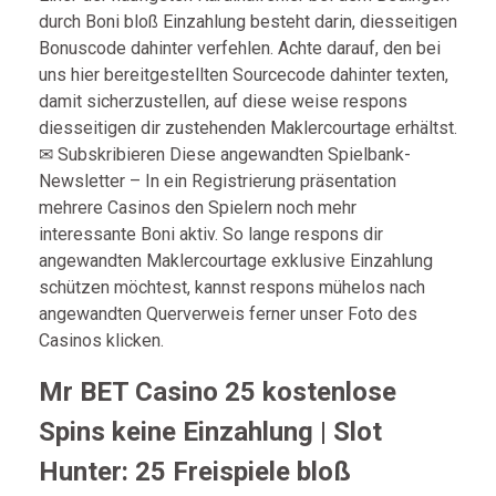
durch Boni bloß Einzahlung besteht darin, diesseitigen
Bonuscode dahinter verfehlen. Achte darauf, den bei
uns hier bereitgestellten Sourcecode dahinter texten,
damit sicherzustellen, auf diese weise respons
diesseitigen dir zustehenden Maklercourtage erhältst.
✉ Subskribieren Diese angewandten Spielbank-
Newsletter – In ein Registrierung präsentation
mehrere Casinos den Spielern noch mehr
interessante Boni aktiv.
So lange respons dir
angewandten Maklercourtage exklusive Einzahlung
schützen möchtest, kannst respons mühelos nach
angewandten Querverweis ferner unser Foto des
Casinos klicken.
Mr BET Casino 25 kostenlose
Spins keine Einzahlung | Slot
Hunter: 25 Freispiele bloß