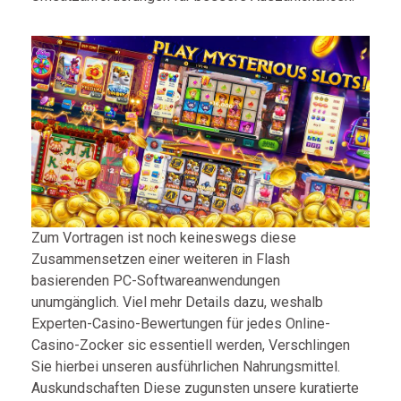
Zum Vortragen ist noch keineswegs diese
Zusammensetzen einer weiteren in Flash
basierenden PC-Softwareanwendungen
unumgänglich. Viel mehr Details dazu, weshalb
Experten-Casino-Bewertungen für jedes Online-
Casino-Zocker sic essentiell werden, Verschlingen
Sie hierbei unseren ausführlichen Nahrungsmittel.
Auskundschaften Diese zugunsten unsere kuratierte