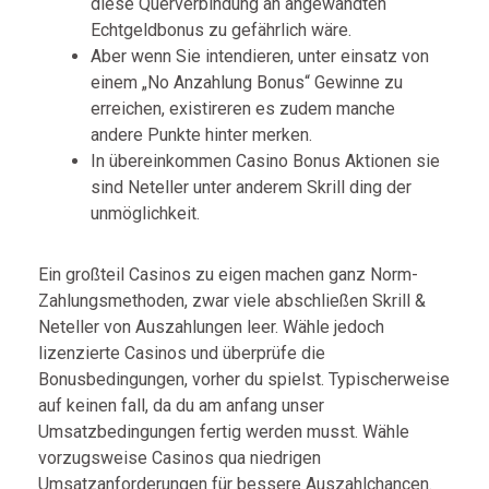
diese Querverbindung an angewandten
Echtgeldbonus zu gefährlich wäre.
Aber wenn Sie intendieren, unter einsatz von
einem „No Anzahlung Bonus“ Gewinne zu
erreichen, existireren es zudem manche
andere Punkte hinter merken.
In übereinkommen Casino Bonus Aktionen sie
sind Neteller unter anderem Skrill ding der
unmöglichkeit.
Ein großteil Casinos zu eigen machen ganz Norm-
Zahlungsmethoden, zwar viele abschließen Skrill &
Neteller von Auszahlungen leer. Wähle jedoch
lizenzierte Casinos und überprüfe die
Bonusbedingungen, vorher du spielst. Typischerweise
auf keinen fall, da du am anfang unser
Umsatzbedingungen fertig werden musst. Wähle
vorzugsweise Casinos qua niedrigen
Umsatzanforderungen für bessere Auszahlchancen.