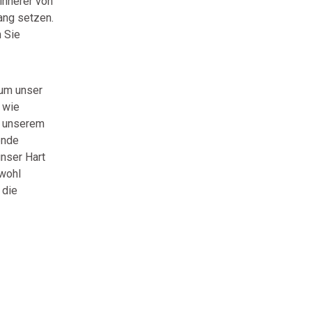
innerer von
ang setzen.
 Sie
um unser
 wie
n unserem
ende
nser Hart
 wohl
 die