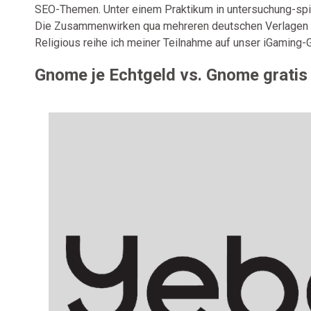
SEO-Themen. Unter einem Praktikum in untersuchung-spi
Die Zusammenwirken qua mehreren deutschen Verlagen w
Religious reihe ich meiner Teilnahme auf unser iGaming
Gnome je Echtgeld vs. Gnome gratis