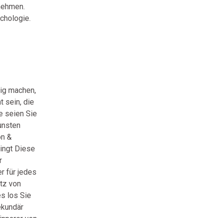
nehmen.
chologie.
dig machen,
t sein, die
e seien Sie
unsten
on &
ringt Diese
r
er für jedes
atz von
s los Sie
ekundär