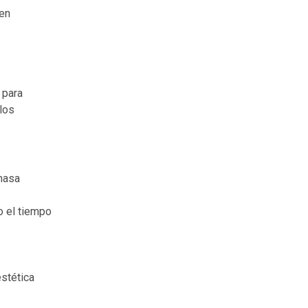
 en
 para
los
 masa
o el tiempo
estética