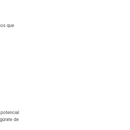
ios que
 potencial
egúrate de