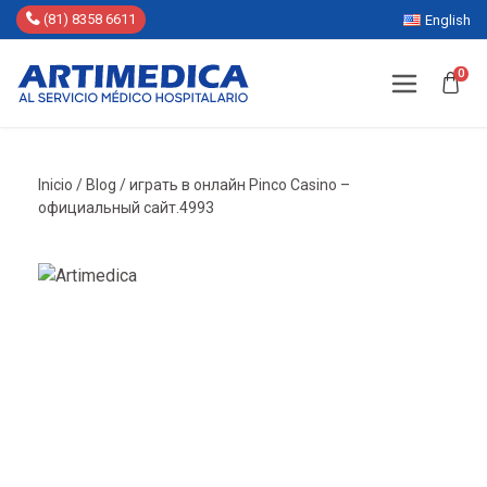
(81) 8358 6611
English
0
Inicio
/
Blog
/
играть в онлайн Pinco Casino –
официальный сайт.4993