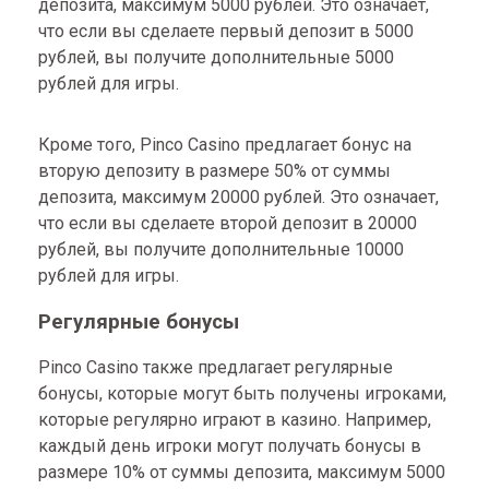
депозита, максимум 5000 рублей. Это означает,
что если вы сделаете первый депозит в 5000
рублей, вы получите дополнительные 5000
рублей для игры.
Кроме того, Pinco Casino предлагает бонус на
вторую депозиту в размере 50% от суммы
депозита, максимум 20000 рублей. Это означает,
что если вы сделаете второй депозит в 20000
рублей, вы получите дополнительные 10000
рублей для игры.
Регулярные бонусы
Pinco Casino также предлагает регулярные
бонусы, которые могут быть получены игроками,
которые регулярно играют в казино. Например,
каждый день игроки могут получать бонусы в
размере 10% от суммы депозита, максимум 5000