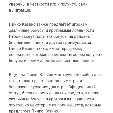
уверены в честности игр и получать свои
выигрыши.
Пинко Казино также предлагает игрокам
различные бонусы и программы лояльности.
Игроки могут получать бонусы на депозит,
бесплатные спины и другие преимущества.
Пинко Казино также имеет программу
лояльности, которая позволяет игрокам получать
бонусы и преимущества за свою лояльность.
В целом, Пинко Казино – это лучшее выбор для
тех, кто ищет развлекательные игры и
безопасные условия для игры. Официальный
статус, безопасность данных и средств, а также
различные бонусы и программы лояльности –
это только некоторые из преимуществ, которые
предлагает Пинко Казино.