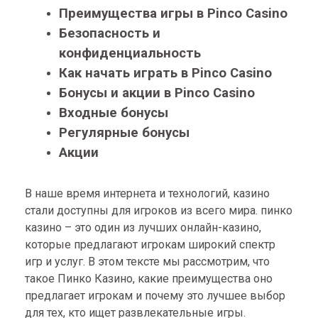
Преимущества игры в Pinco Casino
Безопасность и
конфиденциальность
Как начать играть в Pinco Casino
Бонусы и акции в Pinco Casino
Входные бонусы
Регулярные бонусы
Акции
В наше время интернета и технологий, казино
стали доступны для игроков из всего мира.
пинко
казино
– это один из лучших онлайн-казино,
которые предлагают игрокам широкий спектр
игр и услуг. В этом тексте мы рассмотрим, что
такое Пинко Казино, какие преимущества оно
предлагает игрокам и почему это лучшее выбор
для тех, кто ищет развлекательные игры.