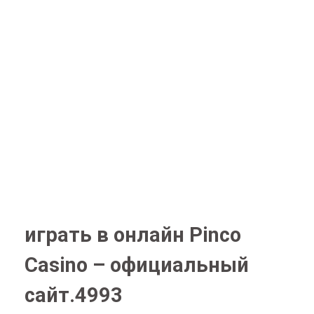
играть в онлайн Pinco
Casino – официальный
сайт.4993