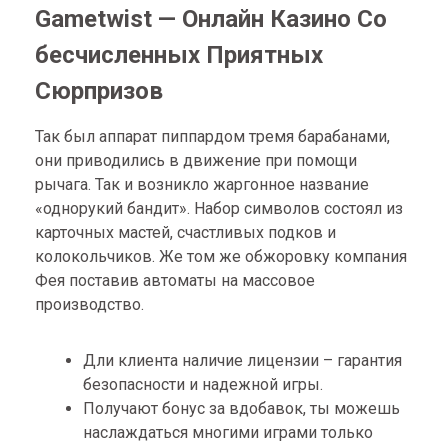
Gametwist — Онлайн Казино Со
бесчисленных Приятных
Сюрпризов
Так был аппарат пиппардом тремя барабанами,
они приводились в движение при помощи
рычага. Так и возникло жаргонное название
«однорукий бандит». Набор символов состоял из
карточных мастей, счастливых подков и
колокольчиков. Же том же обжоровку компания
Фея поставив автоматы на массовое
производство.
Дли клиента наличие лицензии – гарантия
безопасности и надежной игры.
Получают бонус за вдобавок, ты можешь
наслаждаться многими играми только