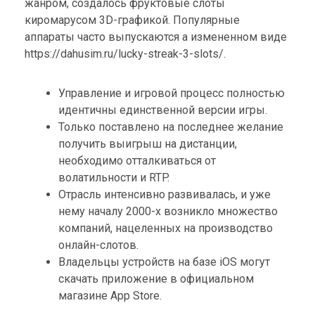
жанром, создалось фруктовые слоты
киромарусом 3D-графикой. Популярные
аппараты часто выпускаются а измененном виде
https://dahusim.ru/lucky-streak-3-slots/
.
Управление и игровой процесс полностью
идентичны единственной версии игры.
Только поставлено на последнее желание
получить выигрыш на дистанции,
необходимо отталкиваться от
волатильности и RTP.
Отрасль интенсивно развивалась, и уже
нему началу 2000-х возникло множество
компаний, нацеленных на производство
онлайн-слотов.
Владельцы устройств на базе iOS могут
скачать приложение в официальном
магазине App Store.