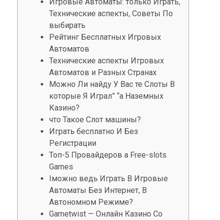
Игровые Автоматы: только Играть,
Технические аспекты, Советы По
выбирать
Рейтинг Бесплатных Игровых
Автоматов
Технические аспекты Игровых
Автоматов и Разных Странах
Можно Ли найду У Вас те Слоты В
которые Я Играл” “а Наземных
Казино?
что Такое Слот машины?
Играть бесплатно И Без
Регистрации
Топ-5 Провайдеров а Free-slots
Games
Iможно ведь Играть В Игровые
Автоматы Без Интернет, В
Автономном Режиме?
Gametwist — Онлайн Казино Со