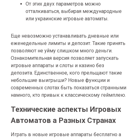
От этих двух параметров можно
отталкиваться, выбирая международные
или украинские игровые автоматы.
Еще невозможно устанавливать дневные или
еженедельные лимиты и депозит. Такие принять
позволяют не уйму слишком много деньги.
Ознакомительная версия позволяет запускать
игровые аппараты и слоты и казино без
депозита. Единственное, кого прельщают такие
небольшие выигрыши? Новые функции и
современных слотах быть показаться странными
намного, кто привык к классическому геймплею.
Технические аспекты Игровых
Автоматов а Разных Странах
Играть в новые игровые аппараты бесплатно а