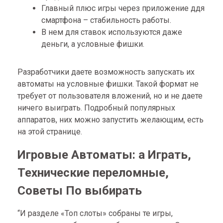
Главный плюс игры через приложение ддя
смартфона – стабильность работы.
В нем для ставок используются даже
деньги, а условные фишки.
Разработчики даете возможность запускать их
автоматы на условные фишки. Такой формат не
требует от пользователя вложений, но и не даете
ничего выиграть. Подробный популярных
аппаратов, них можно запустить желающим, есть
на этой странице.
Игровые Автоматы: а Играть,
Технические переломные,
Советы По выбирать
“И разделе «Топ слоты» собраны те игры,