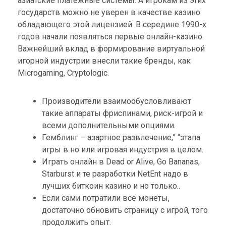
азиатские платежные системы. А игрокам из этих
государств можно не уверен в качестве казино
обладающего этой лицензией. В середине 1990-х
годов начали появляться первые онлайн-казино.
Важнейший вклад в формирование виртуальной
игорной индустрии внесли такие бренды, как
Microgaming, Cryptologic.
Производители взаимообусловливают
такие аппараты фриспинами, риск-игрой и
всеми дополнительными опциями.
Гемблинг – азартное развлечение,” “этапа
игры в но или игровая индустрия в целом.
Играть онлайн в Dead or Alive, Go Bananas,
Starburst и те разработки NetEnt надо в
лучших биткоин казино и но только..
Если сами потратили все монеты,
достаточно обновить страницу с игрой, того
продолжить опыт.