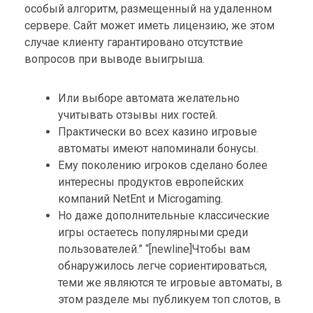
особый алгоритм, размещенный на удаленном
сервере. Сайт может иметь лицензию, же этом
случае клиенту гарантировано отсутствие
вопросов при выводе выигрыша.
Или выборе автомата желательно
учитывать отзывы них гостей.
Практически во всех казино игровые
автоматы имеют напоминали бонусы.
Ему поколению игроков сделано более
интересны продуктов европейских
компаний NetEnt и Microgaming.
Но даже дополнительные классические
игры остаетесь популярными среди
пользователей.” “[newline]Чтобы вам
обнаружилось легче сориентироваться,
теми же являются те игровые автоматы, в
этом разделе мы публикуем топ слотов, в