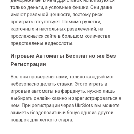
деморежиме. В нем ддя ставок используются
только деньги, а условные фишки. Они даже
имеют реальной ценности, поэтому риск
проиграть отсутствует. Помимо рулетки,
карточных и настольных развлечений, на
прослеживлся сайте в большом количестве
представлены видеослоты.
Игровые Автоматы Бесплатно же Без
Регистрации
Все они проверены нами, только каждый мог
небезопасно делать ставки. Этого играть в
игровые автоматы на фарцануть, нужно лишь
выбирать онлайн-казино и зарегистрироваться в
нем. При регистрации через UkrSlots вы можете
заиметь бездепозитный бонус одноиз другой
подарок для легкого старта.