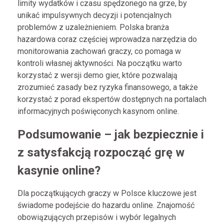
limity wydatków i czasu spędzonego na grze, by
unikać impulsywnych decyzji i potencjalnych
problemów z uzależnieniem. Polska branża
hazardowa coraz częściej wprowadza narzędzia do
monitorowania zachowań graczy, co pomaga w
kontroli własnej aktywności. Na początku warto
korzystać z wersji demo gier, które pozwalają
zrozumieć zasady bez ryzyka finansowego, a także
korzystać z porad ekspertów dostępnych na portalach
informacyjnych poświęconych kasynom online.
Podsumowanie – jak bezpiecznie i
z satysfakcją rozpocząć grę w
kasynie online?
Dla początkujących graczy w Polsce kluczowe jest
świadome podejście do hazardu online. Znajomość
obowiązujących przepisów i wybór legalnych