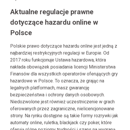
Aktualne regulacje prawne
dotyczące hazardu online w
Polsce
Polskie prawo dotyczące hazardu online jest jedną z
najbardziej restrykcyjnych regulacji w Europie. Od
2017 roku funkcjonuje Ustawa hazardowa, która
nakłada obowiązek posiadania licencji Ministerstwa
Finansów dla wszystkich operatorów oferujących gry
hazardowe w Polsce. To oznacza, że grając na
legalnych platformach, masz gwarancję
bezpieczeństwa i ochrony danych osobowych.
Niedozwolone jest również uczestniczenie w grach
oferowanych przez zagraniczne, nielicencjonowane
strony. Na rynku dostępne są takie formy rozrywki jak
automaty online, ruletka, blackjack czy poker, które
oferują różne poziomy trudności i szans na wygraną.