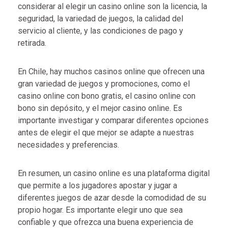
considerar al elegir un casino online son la licencia, la
seguridad, la variedad de juegos, la calidad del
servicio al cliente, y las condiciones de pago y
retirada.
En Chile, hay muchos casinos online que ofrecen una
gran variedad de juegos y promociones, como el
casino online con bono gratis, el casino online con
bono sin depósito, y el mejor casino online. Es
importante investigar y comparar diferentes opciones
antes de elegir el que mejor se adapte a nuestras
necesidades y preferencias.
En resumen, un casino online es una plataforma digital
que permite a los jugadores apostar y jugar a
diferentes juegos de azar desde la comodidad de su
propio hogar. Es importante elegir uno que sea
confiable y que ofrezca una buena experiencia de