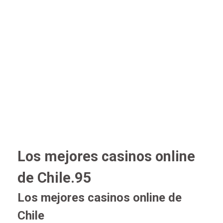
Los mejores casinos online
de Chile.95
Los mejores casinos online de
Chile