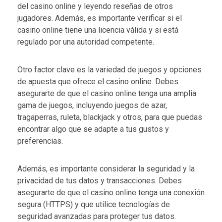
del casino online y leyendo reseñas de otros
jugadores. Además, es importante verificar si el
casino online tiene una licencia válida y si está
regulado por una autoridad competente.
Otro factor clave es la variedad de juegos y opciones
de apuesta que ofrece el casino online. Debes
asegurarte de que el casino online tenga una amplia
gama de juegos, incluyendo juegos de azar,
tragaperras, ruleta, blackjack y otros, para que puedas
encontrar algo que se adapte a tus gustos y
preferencias.
Además, es importante considerar la seguridad y la
privacidad de tus datos y transacciones. Debes
asegurarte de que el casino online tenga una conexión
segura (HTTPS) y que utilice tecnologías de
seguridad avanzadas para proteger tus datos.