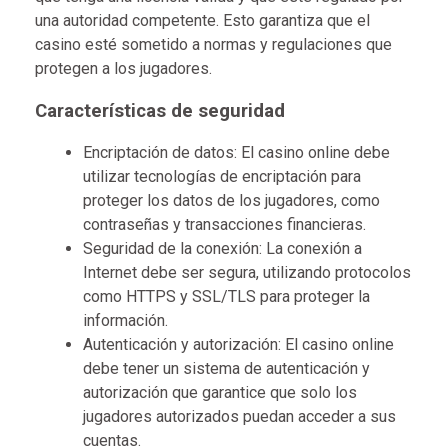
una autoridad competente. Esto garantiza que el
casino esté sometido a normas y regulaciones que
protegen a los jugadores.
Características de seguridad
Encriptación de datos: El casino online debe
utilizar tecnologías de encriptación para
proteger los datos de los jugadores, como
contraseñas y transacciones financieras.
Seguridad de la conexión: La conexión a
Internet debe ser segura, utilizando protocolos
como HTTPS y SSL/TLS para proteger la
información.
Autenticación y autorización: El casino online
debe tener un sistema de autenticación y
autorización que garantice que solo los
jugadores autorizados puedan acceder a sus
cuentas.