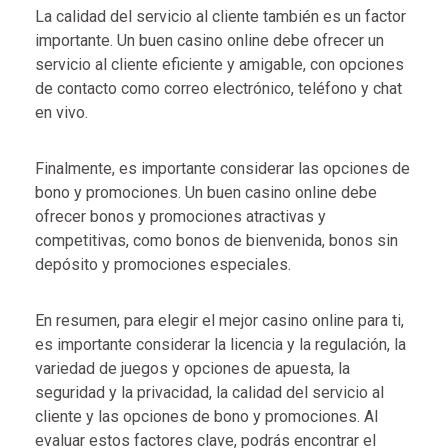
La calidad del servicio al cliente también es un factor
importante. Un buen casino online debe ofrecer un
servicio al cliente eficiente y amigable, con opciones
de contacto como correo electrónico, teléfono y chat
en vivo.
Finalmente, es importante considerar las opciones de
bono y promociones. Un buen casino online debe
ofrecer bonos y promociones atractivas y
competitivas, como bonos de bienvenida, bonos sin
depósito y promociones especiales.
En resumen, para elegir el mejor casino online para ti,
es importante considerar la licencia y la regulación, la
variedad de juegos y opciones de apuesta, la
seguridad y la privacidad, la calidad del servicio al
cliente y las opciones de bono y promociones. Al
evaluar estos factores clave, podrás encontrar el