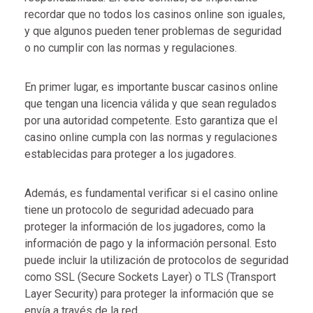
recordar que no todos los casinos online son iguales,
y que algunos pueden tener problemas de seguridad
o no cumplir con las normas y regulaciones.
En primer lugar, es importante buscar casinos online
que tengan una licencia válida y que sean regulados
por una autoridad competente. Esto garantiza que el
casino online cumpla con las normas y regulaciones
establecidas para proteger a los jugadores.
Además, es fundamental verificar si el casino online
tiene un protocolo de seguridad adecuado para
proteger la información de los jugadores, como la
información de pago y la información personal. Esto
puede incluir la utilización de protocolos de seguridad
como SSL (Secure Sockets Layer) o TLS (Transport
Layer Security) para proteger la información que se
envía a través de la red.