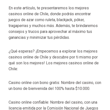
En este artículo, te presentaremos los mejores
casinos online de Chile, donde podrás encontrar
juegos de azar como ruleta, blackjack, póker,
tragaperras y muchos más. Además, te brindaremos
consejos y trucos para aprovechar al máximo tus
ganancias y minimizar tus pérdidas.
¿Qué esperas? ¡Empecemos a explorar los mejores
casinos online de Chile y descubre por ti mismo por
qué son los mejores! Los mejores casinos online de
Chile:
Casino online con bono gratis: Nombre del casino, con
un bono de bienvenida del 100% hasta $10.000.
Casino online confiable: Nombre del casino, con una
licencia emitida por la Comisión Nacional de Juegos