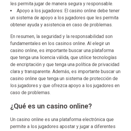
les permita jugar de manera segura y responsable.
Apoyo a los jugadores: El casino online debe tener
un sistema de apoyo a los jugadores que les permita
obtener ayuda y asistencia en caso de problemas.
En resumen, la seguridad y la responsabilidad son
fundamentales en los casinos online. Al elegir un
casino online, es importante buscar una plataforma
que tenga una licencia válida, que utilice tecnologías
de encriptación y que tenga una política de privacidad
clara y transparente. Además, es importante buscar un
casino online que tenga un sistema de protección de
los jugadores y que ofrezca apoyo a los jugadores en
caso de problemas.
¿Qué es un casino online?
Un casino online es una plataforma electrónica que
permite a los jugadores apostar y jugar a diferentes