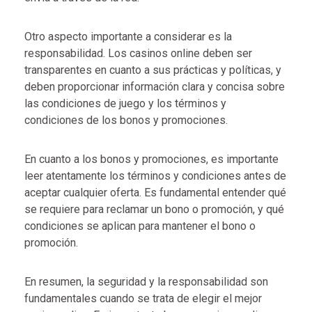
Otro aspecto importante a considerar es la
responsabilidad. Los casinos online deben ser
transparentes en cuanto a sus prácticas y políticas, y
deben proporcionar información clara y concisa sobre
las condiciones de juego y los términos y
condiciones de los bonos y promociones.
En cuanto a los bonos y promociones, es importante
leer atentamente los términos y condiciones antes de
aceptar cualquier oferta. Es fundamental entender qué
se requiere para reclamar un bono o promoción, y qué
condiciones se aplican para mantener el bono o
promoción.
En resumen, la seguridad y la responsabilidad son
fundamentales cuando se trata de elegir el mejor