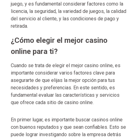
juego, y es fundamental considerar factores como la
licencia, la seguridad, la variedad de juegos, la calidad
del servicio al cliente, y las condiciones de pago y
retirada.
¿Cómo elegir el mejor casino
online para ti?
Cuando se trata de elegir el mejor casino online, es
importante considerar varios factores clave para
asegurarte de que elijas la mejor opción para tus
necesidades y preferencias. En este sentido, es
fundamental evaluar las características y servicios
que ofrece cada sitio de casino online.
En primer lugar, es importante buscar casinos online
con buenos reputados y que sean confiables. Esto se
puede lograr investigando sobre la empresa detrás