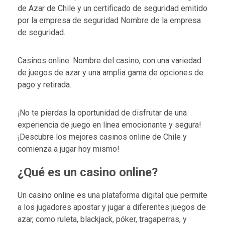
de Azar de Chile y un certificado de seguridad emitido
por la empresa de seguridad Nombre de la empresa
de seguridad.
Casinos online: Nombre del casino, con una variedad
de juegos de azar y una amplia gama de opciones de
pago y retirada.
¡No te pierdas la oportunidad de disfrutar de una
experiencia de juego en línea emocionante y segura!
¡Descubre los mejores casinos online de Chile y
comienza a jugar hoy mismo!
¿Qué es un casino online?
Un casino online es una plataforma digital que permite
a los jugadores apostar y jugar a diferentes juegos de
azar, como ruleta, blackjack, póker, tragaperras, y