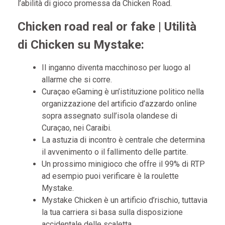
l’abilità di gioco promessa da Chicken Road.
Chicken road real or fake | Utilità
di Chicken su Mystake:
Il inganno diventa macchinoso per luogo al
allarme che si corre.
Curaçao eGaming è un’istituzione politico nella
organizzazione del artificio d’azzardo online
sopra assegnato sull’isola olandese di
Curaçao, nei Caraibi.
La astuzia di incontro è centrale che determina
il avvenimento o il fallimento delle partite.
Un prossimo minigioco che offre il 99% di RTP
ad esempio puoi verificare è la roulette
Mystake.
Mystake Chicken è un artificio d’rischio, tuttavia
la tua carriera si basa sulla disposizione
accidentale delle scaletta.