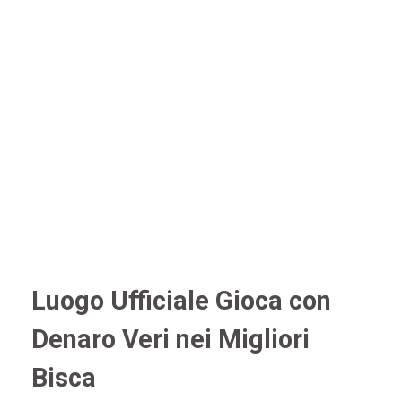
Luogo Ufficiale Gioca con
Denaro Veri nei Migliori
Bisca