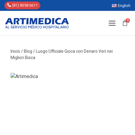
(81) 8358 6611
English
0
Inicio
/
Blog
/
Luogo Ufficiale Gioca con Denaro Veri nei
Migliori Bisca