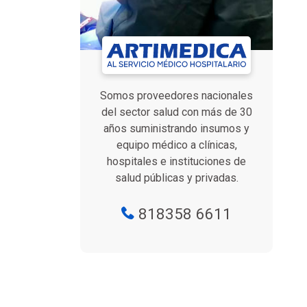
Somos proveedores nacionales
del sector salud con más de 30
años suministrando insumos y
equipo médico a clínicas,
hospitales e instituciones de
salud públicas y privadas.
818358 6611