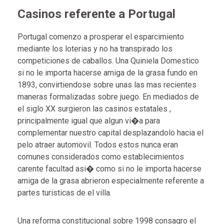
Casinos referente a Portugal
Portugal comenzo a prosperar el esparcimiento
mediante los loterias y no ha transpirado los
competiciones de caballos. Una Quiniela Domestico
si no le importa hacerse amiga de la grasa fundo en
1893, convirtiendose sobre unas las mas recientes
maneras formalizadas sobre juego. En mediados de
el siglo XX surgieron las casinos estatales ,
principalmente igual que algun vi�a para
complementar nuestro capital desplazandolo hacia el
pelo atraer automovil. Todos estos nunca eran
comunes considerados como establecimientos
carente facultad asi� como si no le importa hacerse
amiga de la grasa abrieron especialmente referente a
partes turisticas de el villa.
Una reforma constitucional sobre 1998 consagro el