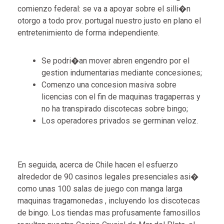
comienzo federal: se va a apoyar sobre el silli�n
otorgo a todo prov. portugal nuestro justo en plano el
entretenimiento de forma independiente.
Se podri�an mover abren engendro por el
gestion indumentarias mediante concesiones;
Comenzo una concesion masiva sobre
licencias con el fin de maquinas tragaperras y
no ha transpirado discotecas sobre bingo;
Los operadores privados se germinan veloz.
En seguida, acerca de Chile hacen el esfuerzo
alrededor de 90 casinos legales presenciales asi�
como unas 100 salas de juego con manga larga
maquinas tragamonedas , incluyendo los discotecas
de bingo. Los tiendas mas profusamente famosillos