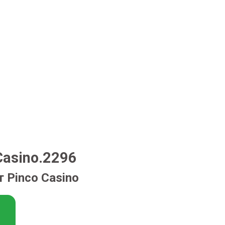
asino.2296
 Pinco Casino