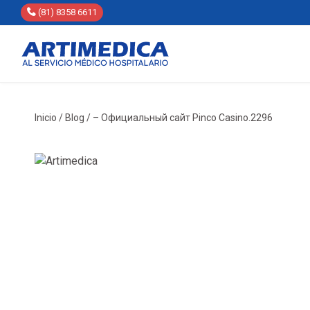
(81) 8358 6611
Inicio
/
Blog
/
– Официальный сайт Pinco Casino.2296