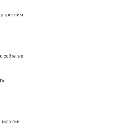
ту третьим
.
 сайте, не
ть
м широкий