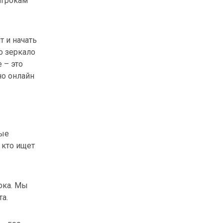
 игрокам
т и начать
o зеркало
 – это
но онлайн
рые
 кто ищет
ока. Мы
а.