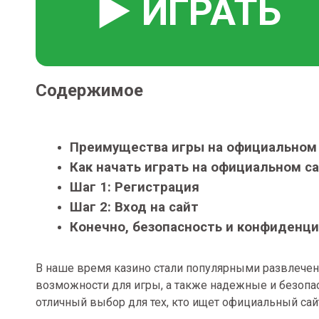
▶️ ИГРАТЬ
Содержимое
Преимущества игры на официальном с
Как начать играть на официальном са
Шаг 1: Регистрация
Шаг 2: Вход на сайт
Конечно, безопасность и конфиденци
В наше время казино стали популярными развлечен
возможности для игры, а также надежные и безопас
отличный выбор для тех, кто ищет официальный сай