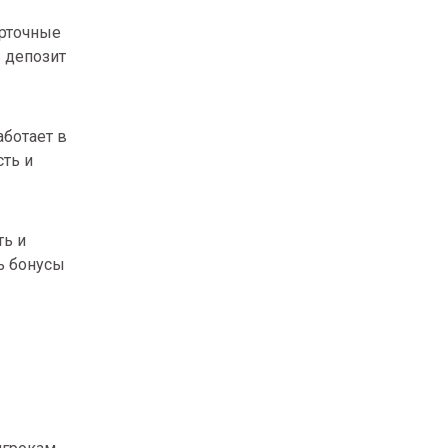
арточные
ь депозит
аботает в
сть и
ть и
ь бонусы