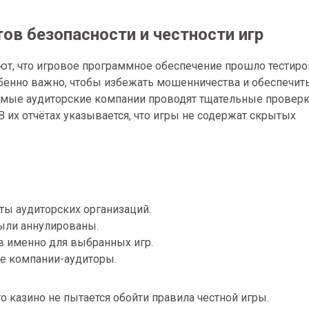
ов безопасности и честности игр
ют, что игровое программное обеспечение прошло тестиро
бенно важно, чтобы избежать мошенничества и обеспечит
симые аудиторские компании проводят тщательные провер
В их отчётах указывается, что игры не содержат скрытых
ты аудиторских организаций.
были аннулированы.
в именно для выбранных игр.
е компании-аудиторы.
то казино не пытается обойти правила честной игры.