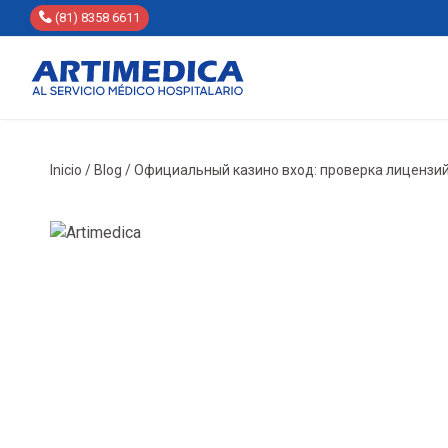
(81) 8358 6611
Inicio
/
Blog
/
Официальный казино вход: проверка лицензий