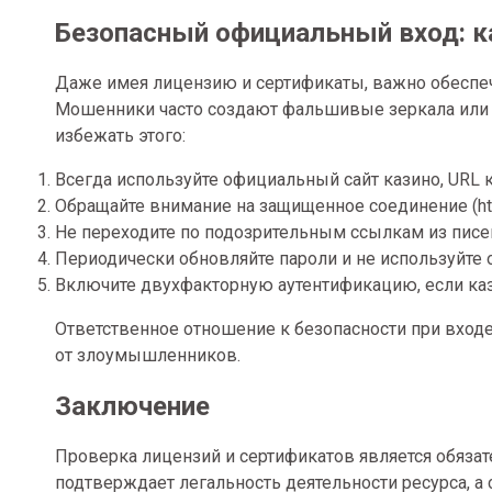
Безопасный официальный вход: к
Даже имея лицензию и сертификаты, важно обеспеч
Мошенники часто создают фальшивые зеркала или 
избежать этого:
Всегда используйте официальный сайт казино, URL к
Обращайте внимание на защищенное соединение (http
Не переходите по подозрительным ссылкам из пис
Периодически обновляйте пароли и не используйте 
Включите двухфакторную аутентификацию, если каз
Ответственное отношение к безопасности при вход
от злоумышленников.
Заключение
Проверка лицензий и сертификатов является обяза
подтверждает легальность деятельности ресурса, а 