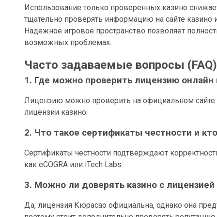
Использование только проверенных казино снижае
тщательно проверять информацию на сайте казино 
Надежное игровое пространство позволяет полность
возможных проблемах.
Часто задаваемые вопросы (FAQ)
1. Где можно проверить лицензию онлайн 
Лицензию можно проверить на официальном сайте 
лицензии казино.
2. Что такое сертификаты честности и кт
Сертификаты честности подтверждают корректность
как eCOGRA или iTech Labs.
3. Можно ли доверять казино с лицензией
Да, лицензия Кюрасао официальна, однако она пред
поэтому стоит дополнительно проверять репутацию 