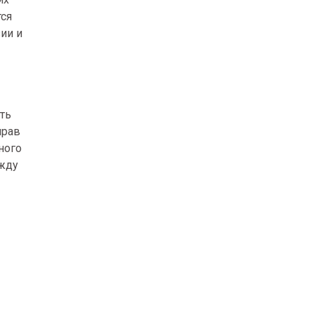
тся
ии и
ть
прав
ного
ежду