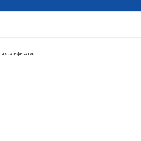
 и сертификатов