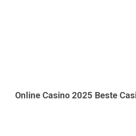
Online Casino 2025 Beste Cas