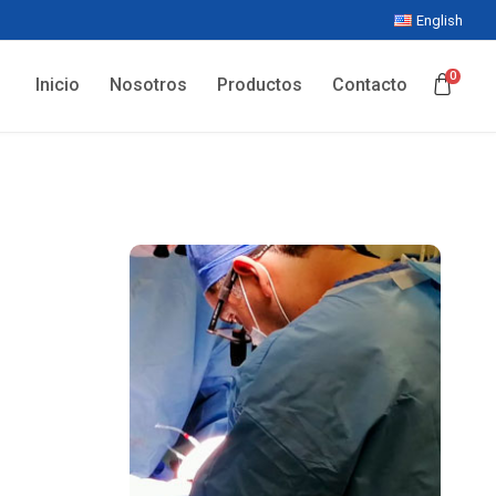
English
0
Inicio
Nosotros
Productos
Contacto