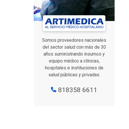
Somos proveedores nacionales
del sector salud con más de 30
años suministrando insumos y
equipo médico a clínicas,
hospitales e instituciones de
salud públicas y privadas.
818358 6611