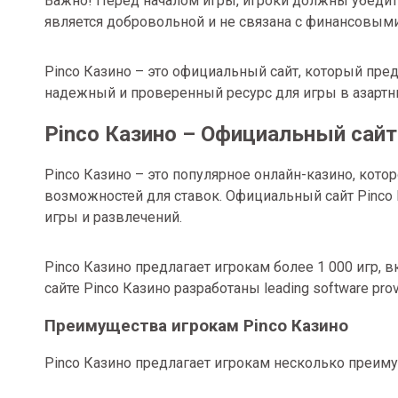
Важно! Перед началом игры, игроки должны убедитьс
является добровольной и не связана с финансовым
Pinco Казино – это официальный сайт, который пре
надежный и проверенный ресурс для игры в азартны
Pinco Казино – Официальный сайт
Pinco Казино – это популярное онлайн-казино, кото
возможностей для ставок. Официальный сайт Pinco К
игры и развлечений.
Pinco Казино предлагает игрокам более 1 000 игр, в
сайте Pinco Казино разработаны leading software pr
Преимущества игрокам Pinco Казино
Pinco Казино предлагает игрокам несколько преиму