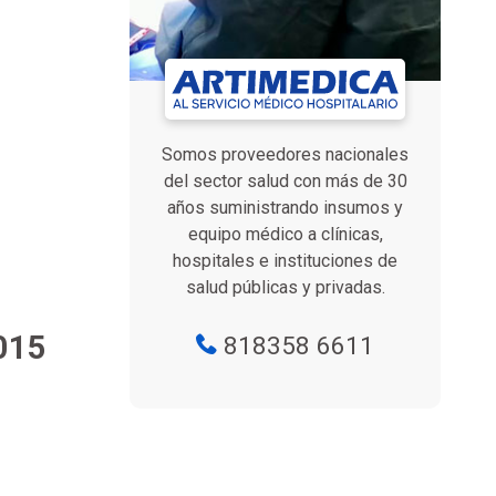
Somos proveedores nacionales
del sector salud con más de 30
años suministrando insumos y
equipo médico a clínicas,
hospitales e instituciones de
salud públicas y privadas.
015
818358 6611