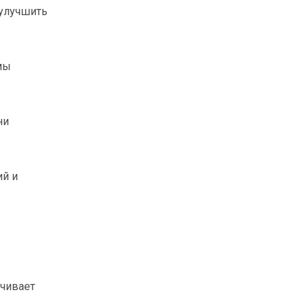
 улучшить
мы
ни
ий и
ечивает