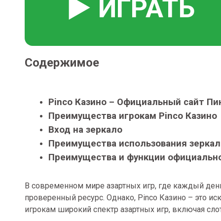
▶️ ИГРАТЬ
Содержимое
Pinco Казино – Официальный сайт Пи
Преимущества игрокам Pinco Казино
Вход на зеркало
Преимущества использования зеркал
Преимущества и функции официальног
В современном мире азартных игр, где каждый ден
проверенный ресурс. Однако, Pinco Казино – это и
игрокам широкий спектр азартных игр, включая слот