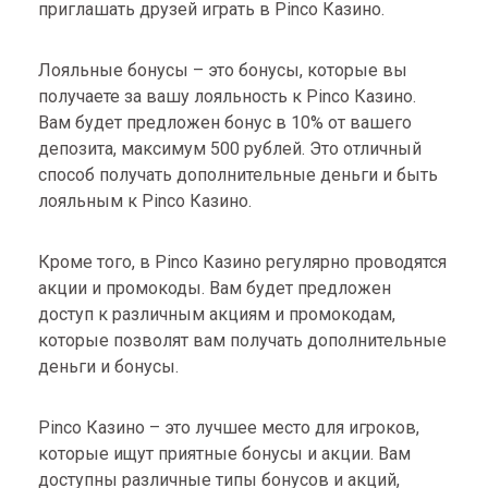
приглашать друзей играть в Pinco Казино.
Лояльные бонусы – это бонусы, которые вы
получаете за вашу лояльность к Pinco Казино.
Вам будет предложен бонус в 10% от вашего
депозита, максимум 500 рублей. Это отличный
способ получать дополнительные деньги и быть
лояльным к Pinco Казино.
Кроме того, в Pinco Казино регулярно проводятся
акции и промокоды. Вам будет предложен
доступ к различным акциям и промокодам,
которые позволят вам получать дополнительные
деньги и бонусы.
Pinco Казино – это лучшее место для игроков,
которые ищут приятные бонусы и акции. Вам
доступны различные типы бонусов и акций,