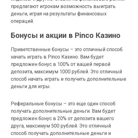
предлагают игрокам возможность выиграть
деньги, играя на результаты финансовых
операций.
Бонусы и акции в Pinco Казино
Приветственные бонусы – это отличный способ
начать играть в Pinco Казино. Вам будет
предложен бонус в 100% от вашей первой
депозита, максимум 1000 рублей. Это отличный
способ начать играть и получить дополнительные
деньги для игры.
Реферальные бонусы – это еще один способ
получать дополнительные деньги. Вам будет
предложен бонус в 20% от депозита вашего
друга, максимум 500 рублей. Это отличный
способ получать дополнительные деньги и