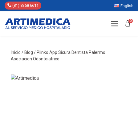
(81) 8358 6611
English
0
Inicio
/
Blog
/
Plinko App Sicura Dentista Palermo
Asociacion Odontoiatrico