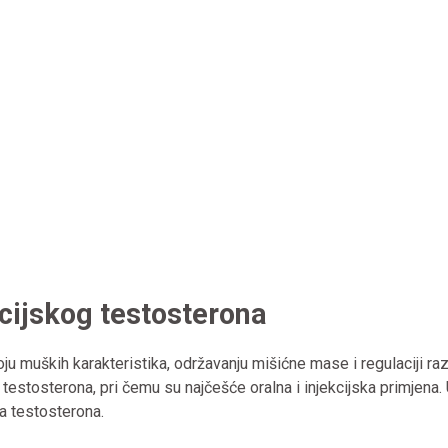
kcijskog testosterona
ju muških karakteristika, održavanju mišićne mase i regulaciji razl
e testosterona, pri čemu su najčešće oralna i injekcijska primjena
ta testosterona.