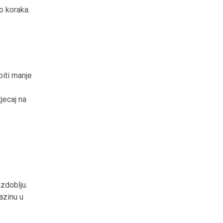
o koraka.
biti manje
jecaj na
azdoblju.
razinu u