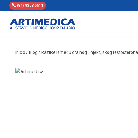
(81) 8358 6611
Inicio
/
Blog
/
Razlike između oralnog i injekcijskog testosterona