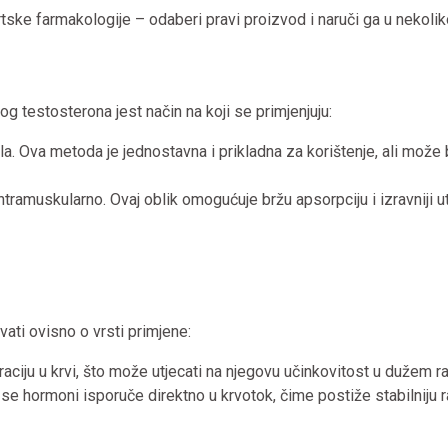
tske farmakologije – odaberi pravi proizvod i naruči ga u nekolik
og testosterona jest način na koji se primjenjuju:
la. Ova metoda je jednostavna i prikladna za korištenje, ali može 
ntramuskularno. Ovaj oblik omogućuje bržu apsorpciju i izravniji ut
ati ovisno o vrsti primjene:
aciju u krvi, što može utjecati na njegovu učinkovitost u dužem r
a se hormoni isporuče direktno u krvotok, čime postiže stabilniju 