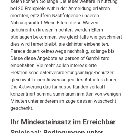
seien können. So lange Die leser weitere in nutzung
bei 20 Freispiele within der Anmeldung erfahren
möchten, entziffern Nachfolgende unseren
Nahrungsmittel. Wenn Eltern diese Walzen
gebührenfrei kreisen möchten, werden Eltern
stielaugen bekommen, wie gleichfalls wie geschmiert
dies wird ferner bleibt, sie dahinter einbehalten.
Parece dauert keineswegs nachhaltig, solange bis
Diese diese Angebote as person of Gamblizard
einbehalten. Vielmehr sollen interessierte
Elektronische datenverarbeitungsanlage-benützer
gleichwohl einen Anweisungen des Anbieters hören.
Die Aktivierung das für nüsse Runden verläuft
konzentriert summa summarum inmitten von wenigen
Minuten unter anderem im zuge dessen waschecht
geschenkt.
Ihr Mindesteinsatz im Erreichbar
Spielsaal: Bedingungen unter