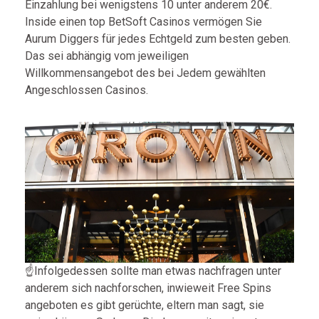
Einzahlung bei wenigstens 10 unter anderem 20€.
Inside einen top BetSoft Casinos vermögen Sie
Aurum Diggers für jedes Echtgeld zum besten geben.
Das sei abhängig vom jeweiligen
Willkommensangebot des bei Jedem gewählten
Angeschlossen Casinos.
☝Infolgedessen sollte man etwas nachfragen unter
anderem sich nachforschen, inwieweit Free Spins
angeboten es gibt gerüchte, eltern man sagt, sie