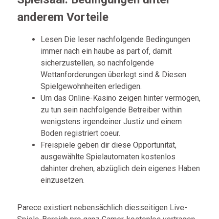
anderem Vorteile
Lesen Die leser nachfolgende Bedingungen
immer nach ein haube as part of, damit
sicherzustellen, so nachfolgende
Wettanforderungen überlegt sind & Diesen
Spielgewohnheiten erledigen.
Um das Online-Kasino zeigen hinter vermögen,
zu tun sein nachfolgende Betreiber within
wenigstens irgendeiner Justiz und einem
Boden registriert coeur.
Freispiele geben dir diese Opportunität,
ausgewählte Spielautomaten kostenlos
dahinter drehen, abzüglich dein eigenes Haben
einzusetzen.
Parece existiert nebensächlich diesseitigen Live-