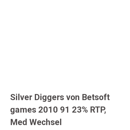
Silver Diggers von Betsoft
games 2010 91 23% RTP,
Med Wechsel