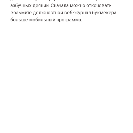
азбучных деяний. Сначала можно откочевать
возьмите должностной веб-журнал букмекера
больше мобильный программа.