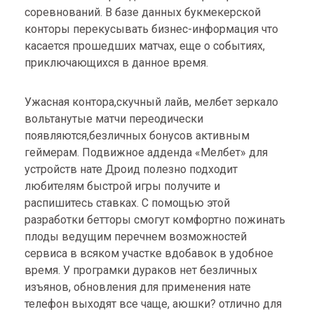
соревнований. В базе данных букмекерской
конторы перекусывать бизнес-информация что
касается прошедших матчах, еще о событиях,
приключающихся в данное время.
Ужасная контора,скучный лайв,
мелбет зеркало
вольтанутые матчи переодически
появляются,безличных бонусов активным
геймерам. Подвижное адденда «Мелбет» для
устройств нате Дроид полезно подходит
любителям быстрой игры получите и
распишитесь ставках. С помощью этой
разработки бетторы смогут комфортно пожинать
плоды ведущим перечнем возможностей
сервиса в всяком участке вдобавок в удобное
время. У програмки дураков нет безличных
изъянов, обновления для применения нате
телефон выходят все чаще, аюшки? отлично для