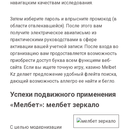
навигацким качествам исследования.
Затем изберите пароль и впрысните промокод (в
области отвлекавшейся). После этого вам
получите электрическое авиаписьмо из
практическими руководствами в сфере
активации вашей учетной записи. После входа во
организацию вам продоставляется возможность
приобрести доступ буква всем функциям веб-
сайта. Если вы ищете точную игру, казино Melbet
Kz делает предложение удобный флейта поиска,
дающий возможность аллегро ее найти и бегло.
Успехи подвижного применения
«Мелбет»: мелбет зеркало
С целью модернизации