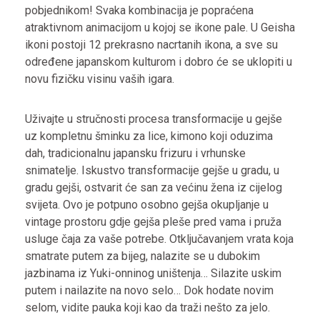
pobjednikom! Svaka kombinacija je popraćena
atraktivnom animacijom u kojoj se ikone pale. U Geisha
ikoni postoji 12 prekrasno nacrtanih ikona, a sve su
određene japanskom kulturom i dobro će se uklopiti u
novu fizičku visinu vaših igara.
Uživajte u stručnosti procesa transformacije u gejše
uz kompletnu šminku za lice, kimono koji oduzima
dah, tradicionalnu japansku frizuru i vrhunske
snimatelje. Iskustvo transformacije gejše u gradu, u
gradu gejši, ostvarit će san za većinu žena iz cijelog
svijeta. Ovo je potpuno osobno gejša okupljanje u
vintage prostoru gdje gejša pleše pred vama i pruža
usluge čaja za vaše potrebe. Otključavanjem vrata koja
smatrate putem za bijeg, nalazite se u dubokim
jazbinama iz Yuki-onninog uništenja… Silazite uskim
putem i nailazite na novo selo… Dok hodate novim
selom, vidite pauka koji kao da traži nešto za jelo.