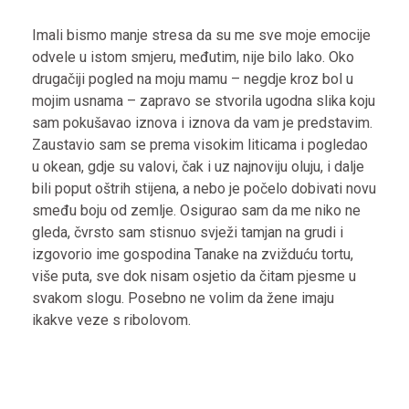
Imali bismo manje stresa da su me sve moje emocije
odvele u istom smjeru, međutim, nije bilo lako. Oko
drugačiji pogled na moju mamu – negdje kroz bol u
mojim usnama – zapravo se stvorila ugodna slika koju
sam pokušavao iznova i iznova da vam je predstavim.
Zaustavio sam se prema visokim liticama i pogledao
u okean, gdje su valovi, čak i uz najnoviju oluju, i dalje
bili poput oštrih stijena, a nebo je počelo dobivati ​​novu
smeđu boju od zemlje. Osigurao sam da me niko ne
gleda, čvrsto sam stisnuo svježi tamjan na grudi i
izgovorio ime gospodina Tanake na zvižduću tortu,
više puta, sve dok nisam osjetio da čitam pjesme u
svakom slogu. Posebno ne volim da žene imaju
ikakve veze s ribolovom.