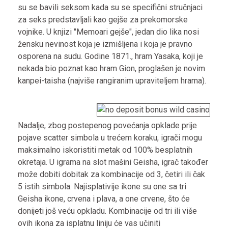
su se bavili seksom kada su se specifični stručnjaci
za seks predstavljali kao gejše za prekomorske
vojnike. U knjizi "Memoari gejše", jedan dio lika nosi
žensku nevinost koja je izmišljena i koja je pravno
osporena na sudu. Godine 1871., hram Yasaka, koji je
nekada bio poznat kao hram Gion, proglašen je novim
kanpei-taisha (najviše rangiranim upraviteljem hrama).
Nadalje, zbog postepenog povećanja opklade prije
pojave scatter simbola u trećem koraku, igrači mogu
maksimalno iskoristiti metak od 100% besplatnih
okretaja. U igrama na slot mašini Geisha, igrač također
može dobiti dobitak za kombinacije od 3, četiri ili čak
5 istih simbola. Najisplativije ikone su one sa tri
Geisha ikone, crvena i plava, a one crvene, što će
donijeti još veću opkladu. Kombinacije od tri ili više
ovih ikona za isplatnu liniju će vas učiniti