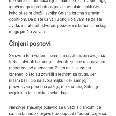
maksimalnih dobitaka nije nimalo nerealno. Osim toga,
igrači mogu isprobati i najnoviji besplatni oblik Geisha
kako bi se pridružili svojim Geisha igrama s pravim
dobitkom. Da biste uživali u onoj koja vam se zaista
sviđa, morate biti stvoreni pouzdanim korisnicima koji
mogu jamčiti za vas.
Činjeni postovi
Sa svom tom vodom i svim tim drvetom, njih dvoje su
trebali stvoriti harmoniju i stvoriti zjenice u ispravnom
rasporedu od elemenata. Znam da ih je zaista
iznenadilo što su završili s jednom za drugu. Jer
nisam baš ličio na svoju majku i čak sam joj
posvećivao posebnu pažnju; moja sestra, Satsu, je
uvijek kao tata koliko i neko drugi.
Najnovije značenje pojavilo se u vezi s člankom
ice
casino bonus za prijavu bez depozita
"borba". Japanci