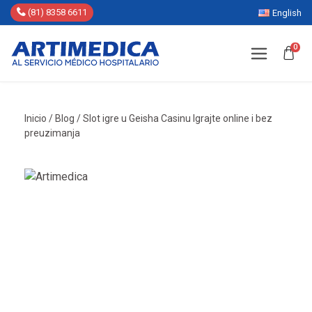
(81) 8358 6611
English
0
Inicio
/
Blog
/
Slot igre u Geisha Casinu Igrajte online i bez
preuzimanja