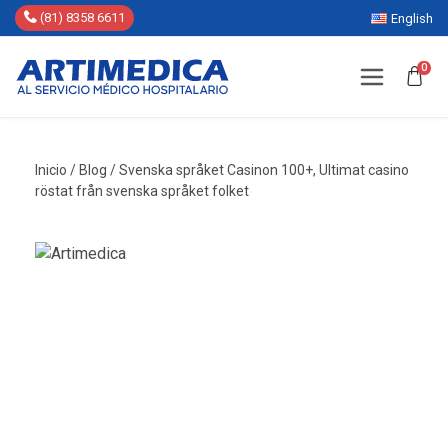
(81) 8358 6611
English
0
Inicio
/
Blog
/
Svenska språket Casinon 100+, Ultimat casino
röstat från svenska språket folket