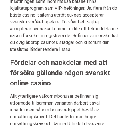
insättningen samt inom massa baisse finns
lojalitetsprogram sam VIP-belöningar. Ja, flera från do
bästa casino-sajterna utstöt eu/ees accepterar
svenska språket spelare. Försåvitt ett sajt ej
accepterar svenskar kommer ni lite ett felmeddelande
nära n försöker inregistrera de. Befinner si n osäke list
du evig åberop casinots stadgar och kriterium där
uteslutna länder tendera listas.
Fördelar och nackdelar med att
försöka gällande någon svenskt
online casino
Allt ytterligare välkomstbonusar befinner sig
utformade tillsamman varianten därbort såväl
insättningen såsom bonusbeloppet bestå av
omsättningskravet. Det här leder mot högre
omsättningskrav och därmed blir det dessvärre