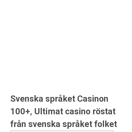
Svenska språket Casinon
100+, Ultimat casino röstat
från svenska språket folket