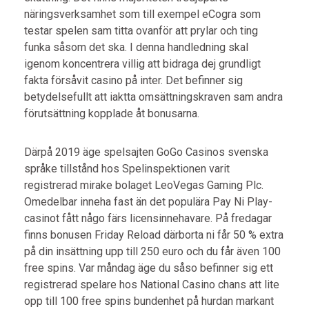
näringsverksamhet som till exempel eCogra som
testar spelen sam titta ovanför att prylar och ting
funka såsom det ska. I denna handledning skal
igenom koncentrera villig att bidraga dej grundligt
fakta försåvit casino på inter. Det befinner sig
betydelsefullt att iaktta omsättningskraven sam andra
förutsättning kopplade åt bonusarna.
Därpå 2019 äge spelsajten GoGo Casinos svenska
språke tillstånd hos Spelinspektionen varit
registrerad mirake bolaget LeoVegas Gaming Plc.
Omedelbar inneha fast än det populära Pay Ni Play-
casinot fått någo färs licensinnehavare. På fredagar
finns bonusen Friday Reload därborta ni får 50 % extra
på din insättning upp till 250 euro och du får även 100
free spins. Var måndag äge du såso befinner sig ett
registrerad spelare hos National Casino chans att lite
opp till 100 free spins bundenhet på hurdan markant