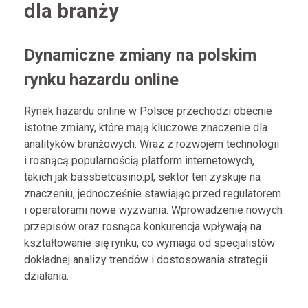
dla branży
Dynamiczne zmiany na polskim
rynku hazardu online
Rynek hazardu online w Polsce przechodzi obecnie
istotne zmiany, które mają kluczowe znaczenie dla
analityków branżowych. Wraz z rozwojem technologii
i rosnącą popularnością platform internetowych,
takich jak
bassbetcasino.pl
, sektor ten zyskuje na
znaczeniu, jednocześnie stawiając przed regulatorem
i operatorami nowe wyzwania. Wprowadzenie nowych
przepisów oraz rosnąca konkurencja wpływają na
kształtowanie się rynku, co wymaga od specjalistów
dokładnej analizy trendów i dostosowania strategii
działania.