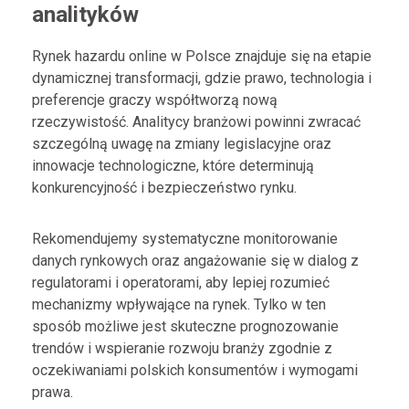
analityków
Rynek hazardu online w Polsce znajduje się na etapie
dynamicznej transformacji, gdzie prawo, technologia i
preferencje graczy współtworzą nową
rzeczywistość. Analitycy branżowi powinni zwracać
szczególną uwagę na zmiany legislacyjne oraz
innowacje technologiczne, które determinują
konkurencyjność i bezpieczeństwo rynku.
Rekomendujemy systematyczne monitorowanie
danych rynkowych oraz angażowanie się w dialog z
regulatorami i operatorami, aby lepiej rozumieć
mechanizmy wpływające na rynek. Tylko w ten
sposób możliwe jest skuteczne prognozowanie
trendów i wspieranie rozwoju branży zgodnie z
oczekiwaniami polskich konsumentów i wymogami
prawa.