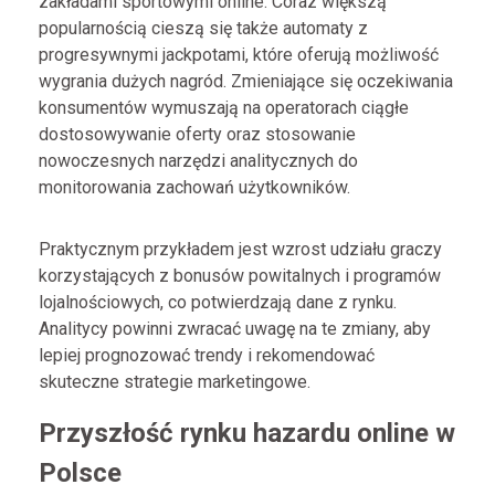
zakładami sportowymi online. Coraz większą
popularnością cieszą się także automaty z
progresywnymi jackpotami, które oferują możliwość
wygrania dużych nagród. Zmieniające się oczekiwania
konsumentów wymuszają na operatorach ciągłe
dostosowywanie oferty oraz stosowanie
nowoczesnych narzędzi analitycznych do
monitorowania zachowań użytkowników.
Praktycznym przykładem jest wzrost udziału graczy
korzystających z bonusów powitalnych i programów
lojalnościowych, co potwierdzają dane z rynku.
Analitycy powinni zwracać uwagę na te zmiany, aby
lepiej prognozować trendy i rekomendować
skuteczne strategie marketingowe.
Przyszłość rynku hazardu online w
Polsce