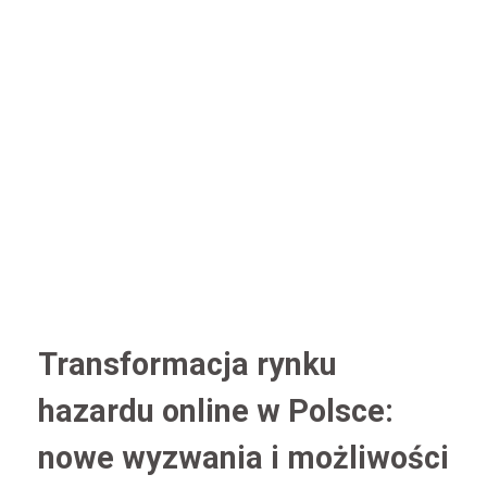
Transformacja rynku
hazardu online w Polsce:
nowe wyzwania i możliwości