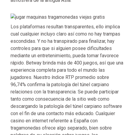
atmósfera de la antigua Asia.
Los plataformas resultan transparentes, ello implica
cual cualquier incluyo claro así­ como no hay trampas
escondidas. Y no ha transpirado para finalizar, hay
controles para que si alguien posee dificultades
mediante un entretenimiento, pueda tomar favorece
rápido. Betway brinda más de 400 juegos, así que una
experiencia completa para todo el mundo las
jugadores. Nuestro índice RTP promedio sobre
96,74% confirma la patologí­a del túnel carpiano
relaciones con la transparencia. Se puede participar
tanto como consecuencia de la sitio web como
descargando la patologí­a del túnel carpiano software
con el fin de una contacto más educado. Cualquier
casino en internet referente a España con
tragamonedas ofrece algo separado, bien sobre