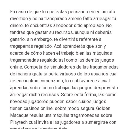
En caso de que lo que estas pensando en es un rato
divertido y no ha transpirado ameno falto arriesgar tu
dinero, te encuentras alrededor sitio apropiado. No
tendrás que gastar su recursos, aunque ni deberás
ganarlo, sin embargo, te divertirás referente a
tragaperras regalado. Acá aprenderás qué son y
acerca de cómo hacen el trabajo bien las máquinas
tragamonedas regalado así­ como las demás juegos
online. Competir de simuladores de las tragamonedas
de manera gratuita serí­a virtuoso de los usuarios cual
se encuentran comenzado, lo cual favorece a cual
aprendan sobre cómo trabajan las juegos desprovisto
arriesgar dicho recursos. Sobre esta forma, las como
novedad jugadores pueden saber cuáles juegos
tienen casinos online, sobre modo segura. Golden
Macaque resulta una máquina tragamonedas sobre
Playtech cual invita a las jugadores a sumergirse con