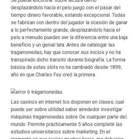
Se puede encontrar sobre lectura demo
desplazándolo hacia el pelo juego con el pasar del
tiempo dinero favorable, estando excepcional. Todas
se fabrican con dentro del jugador la ocasión de ganar
a lo perfectamente grande, desplazándolo hacia el
pelo a menudo pueden ser la diferencia entre una baja
beneficio y un genial lata. Antes de catalogar las
tragamonedas, hay que conocer sus inicios y no ha
transpirado dicho transito durante biografía. La forma
básica de estas slots no ha cambiado desde 1899,
año en que Charles Fey creó la primera.
Las casinos en internet los disponen en clases, cual
puede ser sobre utilidad saber alrededor investigar
máquinas tragamonedas sobre De cualquier parte del
mundo. Permite prácticamente 5 años completé las
estudios universitarios sobre marketing. En el