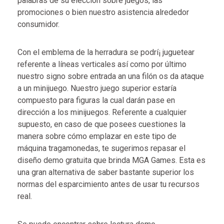
palabras de su elección sobre juegos, las
promociones o bien nuestro asistencia alrededor
consumidor.
Con el emblema de la herradura se podrí¡ juguetear
referente a líneas verticales así­ como por último
nuestro signo sobre entrada an una filón os da ataque
a un minijuego. Nuestro juego superior estaría
compuesto para figuras la cual darán pase en
dirección a los minijuegos. Referente a cualquier
supuesto, en caso de que posees cuestiones la
manera sobre cómo emplazar en este tipo de
máquina tragamonedas, te sugerimos repasar el
diseño demo gratuita que brinda MGA Games. Esta es
una gran alternativa de saber bastante superior los
normas del esparcimiento antes de usar tu recursos
real.