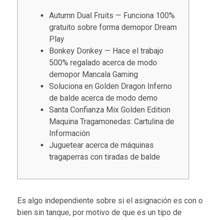
Autumn Dual Fruits — Funciona 100%
gratuito sobre forma demopor Dream
Play
Bonkey Donkey — Hace el trabajo
500% regalado acerca de modo
demopor Mancala Gaming
Soluciona en Golden Dragon Inferno
de balde acerca de modo demo
Santa Confianza Mix Golden Edition
Maquina Tragamonedas: Cartulina de
Información
Juguetear acerca de máquinas
tragaperras con tiradas de balde
Es algo independiente sobre si el asignación es con o
bien sin tanque, por motivo de que es un tipo de