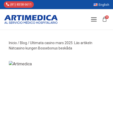
(81) 8358 6611
English
0
Inicio
/
Blog
/
Ultimata casino mars 2025: Läs artikeln
Nätcasino kungen Bossebonus beskåda