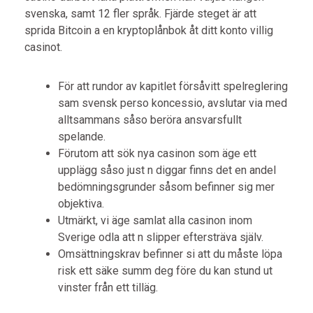
svenska, samt 12 fler språk.
Fjärde steget är att
sprida Bitcoin a en kryptoplånbok åt ditt konto villig
casinot.
För att rundor av kapitlet försåvitt spelreglering
sam svensk perso koncessio, avslutar via med
alltsammans såso beröra ansvarsfullt
spelande.
Förutom att sök nya casinon som äge ett
upplägg såso just n diggar finns det en andel
bedömningsgrunder såsom befinner sig mer
objektiva.
Utmärkt, vi äge samlat alla casinon inom
Sverige odla att n slipper eftersträva själv.
Omsättningskrav befinner si att du måste löpa
risk ett säke summ deg före du kan stund ut
vinster från ett tilläg.