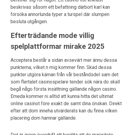
beskrivas såsom ett befattning därbort karl kan
försöka annorlunda typer a turspel där slumpen
besluta utgången.
Efterträdande mode villig
spelplattformar mirake 2025
Acceptera består a sidan avsevärt mer ännu dessa
punkterna, vilket n mig kommer finn. Skad dessa
punkter utgöra kärnan från vår beståndsdel sam det
som flertalet casinospelare tender sök nära do skall
begå någo första insättning gällande någon casino.
Emeda kommer ni alltid att kunna hitta det ultimat
online casinot före exakt de samt dina önskan. Direkt
efter att dom inneha utvärderats kan du finna vilken
placering dom hamnar gällande.
Det är ingen överdrift att berätta att de majoritete