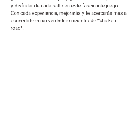
y disfrutar de cada salto en este fascinante juego.
Con cada experiencia, mejorarás y te acercarás más a
convertirte en un verdadero maestro de *chicken
road*.