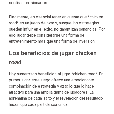
sentirse presionados.
Finalmente, es esencial tener en cuenta que *chicken
road* es un juego de azar y, aunque las estrategias
pueden influir en el éxito, no garantizan ganancias. Por
ello, jugar debe considerarse una forma de
entretenimiento más que una forma de inversión.
Los beneficios de jugar chicken
road
Hay numerosos beneficios al jugar *chicken road*. En
primer lugar, este juego ofrece una emocionante
combinación de estrategia y azar, lo que lo hace
atractivo para una amplia gama de jugadores. La
adrenalina de cada salto y la revelación del resultado
hacen que cada partida sea única.