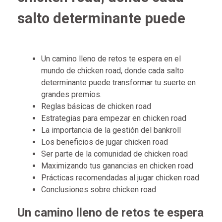
salto determinante puede
Un camino lleno de retos te espera en el
mundo de chicken road, donde cada salto
determinante puede transformar tu suerte en
grandes premios.
Reglas básicas de chicken road
Estrategias para empezar en chicken road
La importancia de la gestión del bankroll
Los beneficios de jugar chicken road
Ser parte de la comunidad de chicken road
Maximizando tus ganancias en chicken road
Prácticas recomendadas al jugar chicken road
Conclusiones sobre chicken road
Un camino lleno de retos te espera