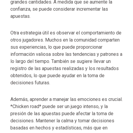
grandes cantidades. A medida que se aumente la
confianza, se puede considerar incrementar las
apuestas.
Otra estrategia útil es observar el comportamiento de
otros jugadores. Muchos en la comunidad comparten
sus experiencias, lo que puede proporcionar
información valiosa sobre las tendencias y patrones a
lo largo del tiempo. También se sugiere llevar un
registro de las apuestas realizadas y los resultados
obtenidos, lo que puede ayudar en la toma de
decisiones futuras.
Además, aprender a manejar las emociones es crucial.
*Chicken road* puede ser un juego intenso, y la
presión de las apuestas puede afectar la toma de
decisiones. Mantener la calma y tomar decisiones
basadas en hechos y estadísticas, más que en