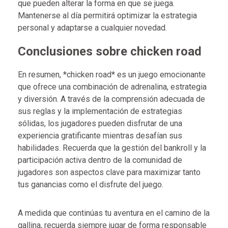
que pueden alterar la forma en que se juega.
Mantenerse al día permitirá optimizar la estrategia
personal y adaptarse a cualquier novedad.
Conclusiones sobre chicken road
En resumen, *chicken road* es un juego emocionante
que ofrece una combinación de adrenalina, estrategia
y diversión. A través de la comprensión adecuada de
sus reglas y la implementación de estrategias
sólidas, los jugadores pueden disfrutar de una
experiencia gratificante mientras desafían sus
habilidades. Recuerda que la gestión del bankroll y la
participación activa dentro de la comunidad de
jugadores son aspectos clave para maximizar tanto
tus ganancias como el disfrute del juego.
A medida que continúas tu aventura en el camino de la
gallina, recuerda siempre jugar de forma responsable