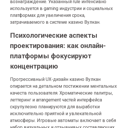
вознаграждение. Указанный rule интенсивно
используется в gaming индустрии и социальных
платформах для увеличения срока,
затрачиваемого в системе казино Вулкан.
Психологические аспекты
проектирования: как онлайн-
платформы фокусируют
концентрацию
Прогрессивный UX-дизайн казино Вулкан
опирается на детальном постижении ментальных
качеств пользователя. Хроматические палитры,
леттеринг и arrangement частей интерфейса
скрупулезно планируются для выработки
исключительно приятной и увлекательной
атмосферы. Игровые автоматы включает в себя
набор визуальных и отзывчивых составляющих,