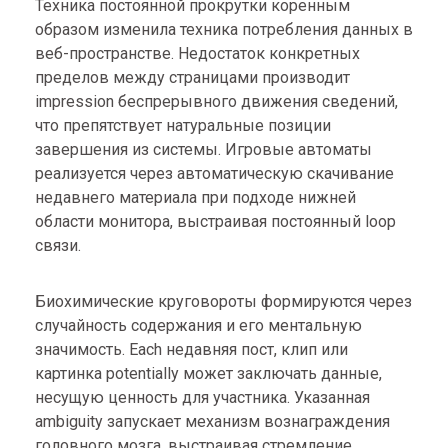
Техника постоянной прокрутки коренным
образом изменила техника потребления данных в
веб-пространстве. Недостаток конкретных
пределов между страницами производит
impression беспрерывного движения сведений,
что препятствует натуральные позиции
завершения из системы. Игровые автоматы
реализуется через автоматическую скачивание
недавнего материала при подходе нижней
области монитора, выстраивая постоянный loop
связи.
Биохимические круговороты формируются через
случайность содержания и его ментальную
значимость. Each недавняя пост, клип или
картинка potentially может заключать данные,
несущую ценность для участника. Указанная
ambiguity запускает механизм вознаграждения
головного мозга, выстраивая стремление