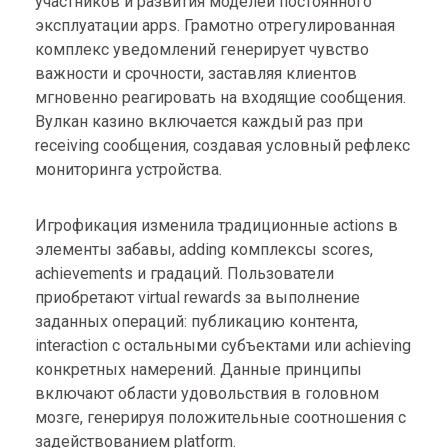
участников и развития моделей постоянного
эксплуатации apps. Грамотно отрегулированная
комплекс уведомлений генерирует чувство
важности и срочности, заставляя клиентов
мгновенно реагировать на входящие сообщения.
Вулкан казино включается каждый раз при
receiving сообщения, создавая условный рефлекс
мониторинга устройства.
Игрофикация изменила традиционные actions в
элементы забавы, adding комплексы scores,
achievements и градаций. Пользователи
приобретают virtual rewards за выполнение
заданных операций: публикацию контента,
interaction с остальными субъектами или achieving
конкретных намерений. Данные принципы
включают области удовольствия в головном
мозге, генерируя положительные соотношения с
задействованием platform.