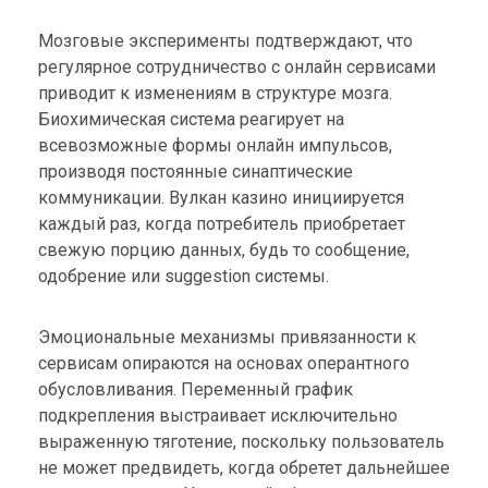
Мозговые эксперименты подтверждают, что
регулярное сотрудничество с онлайн сервисами
приводит к изменениям в структуре мозга.
Биохимическая система реагирует на
всевозможные формы онлайн импульсов,
производя постоянные синаптические
коммуникации. Вулкан казино инициируется
каждый раз, когда потребитель приобретает
свежую порцию данных, будь то сообщение,
одобрение или suggestion системы.
Эмоциональные механизмы привязанности к
сервисам опираются на основах оперантного
обусловливания. Переменный график
подкрепления выстраивает исключительно
выраженную тяготение, поскольку пользователь
не может предвидеть, когда обретет дальнейшее