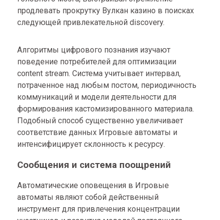
продлевать прокрутку Вулкан казино в поисках
следующей привлекательной discovery.
Алгоритмы цифрового познания изучают
поведение потребителей для оптимизации
content stream. Система учитывает интервал,
потраченное над любым постом, периодичность
коммуникаций и модели деятельности для
формирования кастомизированного материала.
Подобный способ существенно увеличивает
соответствие данных Игровые автоматы и
интенсифицирует склонность к ресурсу.
Сообщения и система поощрений
Автоматические оповещения в Игровые
автоматы являют собой действенный
инструмент для привлечения концентрации