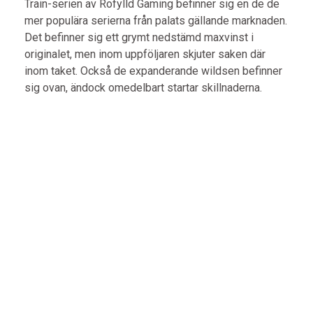
Train-serien av Rofylld Gaming befinner sig en de de
mer populära serierna från palats gällande marknaden.
Det befinner sig ett grymt nedstämd maxvinst i
originalet, men inom uppföljaren skjuter saken där
inom taket. Också de expanderande wildsen befinner
sig ovan, ändock omedelbart startar skillnaderna.