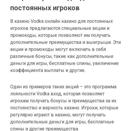
постоянных игроков
В казино Vodka онлайн казино для постоянных
игроков предлагаются специальные акции и
промокоды, которые позволяют им получать
дополнительные преимущества и выигрыши. Эти
акции и промокоды могут включать в себя
различные бонусы, такие как дополнительные
деньги для игры, бесплатные спины, увеличение
коэффициента выплаты и другие.
Один из примеров таких акций – это программа
лояльности Vodka вход, которая позволяет
игрокам получать бонусы и преимущества за их
постоянство и верность казино. Игроки, которые
регулярно играют в казино, могут получать
дополнительные деньги для игры, бесплатные
спины и другие преимущества.