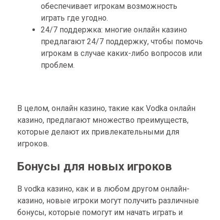
обеспечивает игрокам возможность
играть где угодно.
24/7 поддержка: многие онлайн казино
предлагают 24/7 поддержку, чтобы помочь
игрокам в случае каких-либо вопросов или
проблем.
В целом, онлайн казино, такие как Vodka онлайн
казино, предлагают множество преимуществ,
которые делают их привлекательными для
игроков.
Бонусы для новых игроков
В vodka казино, как и в любом другом онлайн-
казино, новые игроки могут получить различные
бонусы, которые помогут им начать играть и