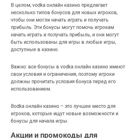
В целом, vodka онлайн казино предлагает
несколько типов бонусов для новых игроков,
чтобы они могли начать играть и получать
прибыль. Эти бонусы могут помочь игрокам
начать играть и получать прибыль, и они могут
быть использованы для игры в любые игры,
доступные в казино.
Важно: все бонусы в vodka онлайн казино имеют
свои условия и ограничения, поэтому игроки
должны прочитать условия бонуса перед его
использованием.
Вodka онлайн казино – это лучшее место для
игроков, которые ищут новые возможности и
бонусы для начала игры.
Акции и промокоды для