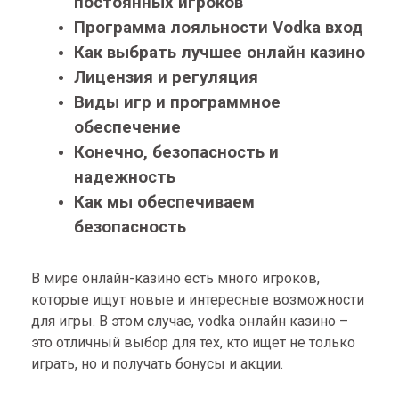
постоянных игроков
Программа лояльности Vodka вход
Как выбрать лучшее онлайн казино
Лицензия и регуляция
Виды игр и программное
обеспечение
Конечно, безопасность и
надежность
Как мы обеспечиваем
безопасность
В мире онлайн-казино есть много игроков,
которые ищут новые и интересные возможности
для игры. В этом случае, vodka онлайн казино –
это отличный выбор для тех, кто ищет не только
играть, но и получать бонусы и акции.