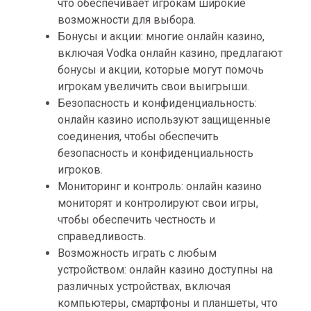
что обеспечивает игрокам широкие
возможности для выбора.
Бонусы и акции: многие онлайн казино,
включая Vodka онлайн казино, предлагают
бонусы и акции, которые могут помочь
игрокам увеличить свои выигрыши.
Безопасность и конфиденциальность:
онлайн казино используют защищенные
соединения, чтобы обеспечить
безопасность и конфиденциальность
игроков.
Мониторинг и контроль: онлайн казино
мониторят и контролируют свои игры,
чтобы обеспечить честность и
справедливость.
Возможность играть с любым
устройством: онлайн казино доступны на
различных устройствах, включая
компьютеры, смартфоны и планшеты, что