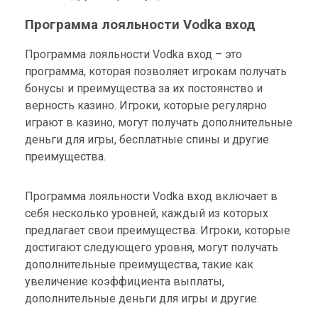
Программа лояльности Vodka вход
Программа лояльности Vodka вход – это
программа, которая позволяет игрокам получать
бонусы и преимущества за их постоянство и
верность казино. Игроки, которые регулярно
играют в казино, могут получать дополнительные
деньги для игры, бесплатные спины и другие
преимущества.
Программа лояльности Vodka вход включает в
себя несколько уровней, каждый из которых
предлагает свои преимущества. Игроки, которые
достигают следующего уровня, могут получать
дополнительные преимущества, такие как
увеличение коэффициента выплаты,
дополнительные деньги для игры и другие.