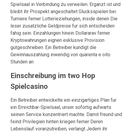
Spielsaal in Verbindung zu verweilen. Erganzt ist und
bleibt ihr Prospekt angeschaltet Glucksspielen bei
Turniere ferner Lotterieziehungen, inside denen Die
leser zusatzliche Geldpreise fur sich entscheiden
fahig sein. Einzahlungen hinein Dollararav ferner
Kryptowahrungen eignen exklusive Provision
gutgeschrieben. Ein Betreiber kundigt die
Gewinnauszahlung inwendig von quarenta e oito
Stunden an.
Einschreibung im two Hop
Spielcasino
Ein Betreiber entwickelte ein einzigartiges Plan fur
ein Erreichbar-Spielsaal, unser sofortig aufwarts
seinen Service konzentriert machte. Damit freund und
feind Privilegien hinten kriegen ferner Deren
Lebenslauf voranzutreiben, verlangt Jedem ihr