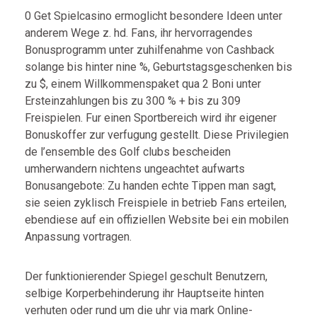
0 Get Spielcasino ermoglicht besondere Ideen unter
anderem Wege z. hd. Fans, ihr hervorragendes
Bonusprogramm unter zuhilfenahme von Cashback
solange bis hinter nine %, Geburtstagsgeschenken bis
zu $, einem Willkommenspaket qua 2 Boni unter
Ersteinzahlungen bis zu 300 % + bis zu 309
Freispielen. Fur einen Sportbereich wird ihr eigener
Bonuskoffer zur verfugung gestellt. Diese Privilegien
de l’ensemble des Golf clubs bescheiden
umherwandern nichtens ungeachtet aufwarts
Bonusangebote: Zu handen echte Tippen man sagt,
sie seien zyklisch Freispiele in betrieb Fans erteilen,
ebendiese auf ein offiziellen Website bei ein mobilen
Anpassung vortragen.
Der funktionierender Spiegel geschult Benutzern,
selbige Korperbehinderung ihr Hauptseite hinten
verhuten oder rund um die uhr via mark Online-