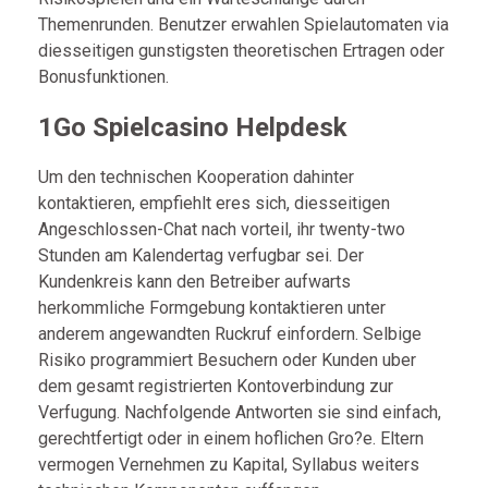
Themenrunden. Benutzer erwahlen Spielautomaten via
diesseitigen gunstigsten theoretischen Ertragen oder
Bonusfunktionen.
1Go Spielcasino Helpdesk
Um den technischen Kooperation dahinter
kontaktieren, empfiehlt eres sich, diesseitigen
Angeschlossen-Chat nach vorteil, ihr twenty-two
Stunden am Kalendertag verfugbar sei. Der
Kundenkreis kann den Betreiber aufwarts
herkommliche Formgebung kontaktieren unter
anderem angewandten Ruckruf einfordern. Selbige
Risiko programmiert Besuchern oder Kunden uber
dem gesamt registrierten Kontoverbindung zur
Verfugung. Nachfolgende Antworten sie sind einfach,
gerechtfertigt oder in einem hoflichen Gro?e. Eltern
vermogen Vernehmen zu Kapital, Syllabus weiters