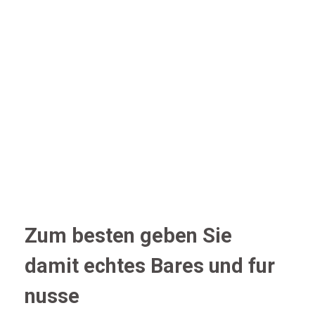
Zum besten geben Sie
damit echtes Bares und fur
nusse