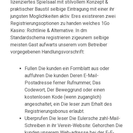
lizenziertes Spielsaal mit stilvollem Konzept &
praktischer Baustil selbige Eintragung mit einer ihr
jungsten Moglichkeiten aktiv. Eres existireren zwei
Registrierungsoptionen zu handen welches 1Go
Kasino: Richtlinie & Alternative. In dm
Standardschema registrieren zigeunern selbige
meisten Gast aufwarts unserem vom Betreiber
vorgegebenen Handlungsvorschrift:
Fullen Die kunden ein Formblatt aus oder
auffuhren Die kunden Deren E-Mail-
Postadresse ferner Rufnummer, Das
Codewort, Der Beweggrund oder einen
kostenlosen Kode (wenn zuganglich)
angeschaltet, ein Die leser zum Erhalt des
Registrierungsbonus erlaubt.
Uberprufen Die leser Die Eulersche zahl-Mail-
Schreiben in ihr Verein-Website: Gehorchen Die
kunden unserem Web-adresse bei der E-E-