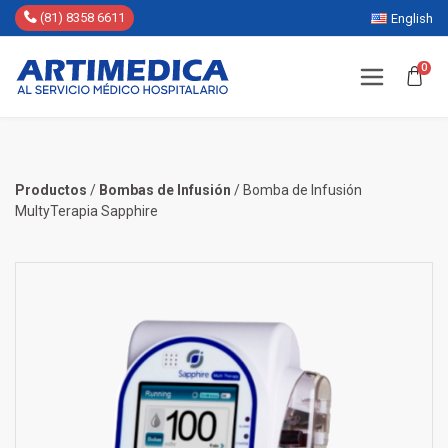
(81) 8358 6611
English
0
Productos
/
Bombas de Infusión
/
Bomba de Infusión
MultyTerapia Sapphire