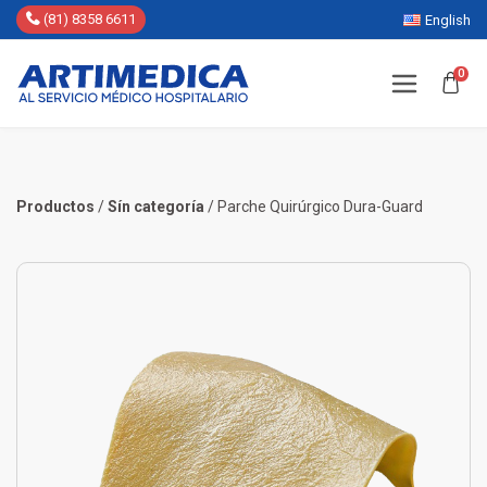
(81) 8358 6611
English
0
Productos
/
Sín categoría
/
Parche Quirúrgico Dura-Guard