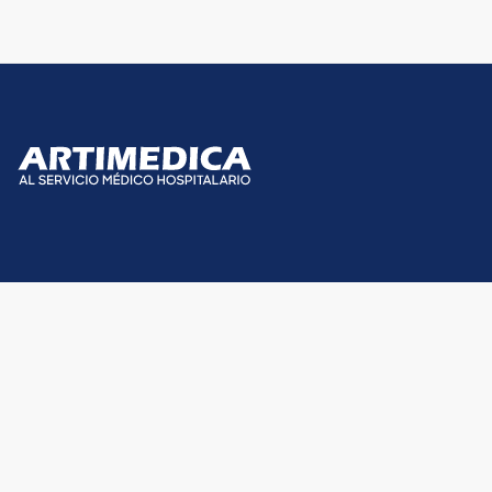
Productos
Enlaces
Blog
Iniciar sesión
Bombas de Infusión
Cirugía Cardíaca
Hemodinamia
Sistemas de Monitoreo